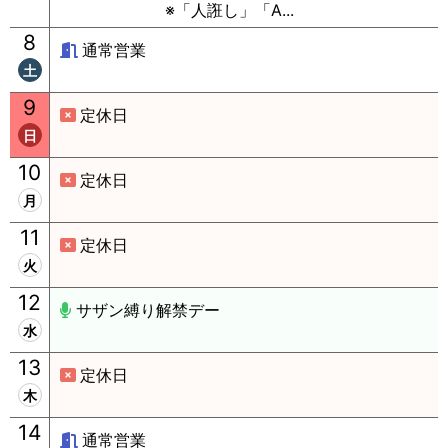
※「人誑し」「A...
8
通常営業
土
9
定休日
日
10
定休日
月
11
定休日
火
12
サザン縛り解禁デー
水
13
定休日
木
14
通常営業