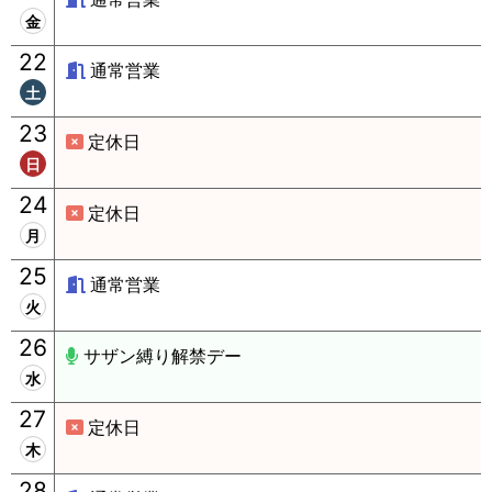
金
22
通常営業
土
23
定休日
日
24
定休日
月
25
通常営業
火
26
サザン縛り解禁デー
水
27
定休日
木
28