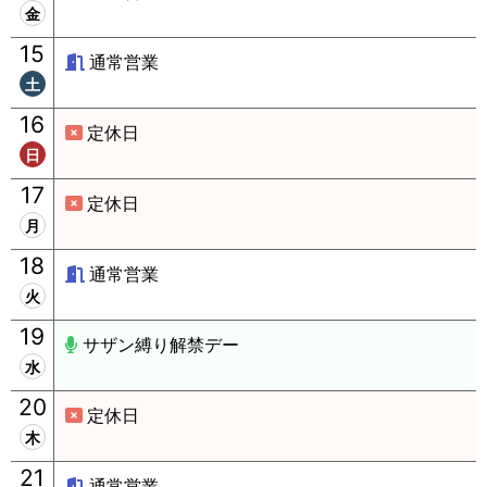
金
15
通常営業
土
16
定休日
日
17
定休日
月
18
通常営業
火
19
サザン縛り解禁デー
水
20
定休日
木
21
通常営業