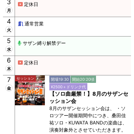
3
定休日
月
4
通常営業
火
5
サザン縛り解禁デー
水
6
定休日
木
7
セッション
開場19:30
開始20:20頃
¥2500＋ドリンク代
金
【ソロ曲厳禁！】8月のサザンセ
ッション会
8月のサザンセッション会は、 ・ソ
ロツアー開催期間中につき、桑田佳
祐ソロ・KUWATA BANDの楽曲は、
演奏対象外とさせていただきます。