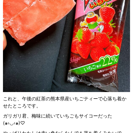
これと、午後の紅茶の熊本県産いちごティーで心落ち着か
せたところです。
ガリガリ君、梅味に続いていちごもサイコーだった
(
๑
›
◡
‹
๑
)♡
やっぱりわたしは赤い色ならなんでも落ち着くみたいで