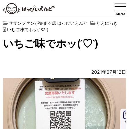
MENU
サザンファンが集まる店 はっぴいえんど
りえにっき
いちご味でホッ(´♡`)
いちご味でホッ(´♡`)
2021年07月12日