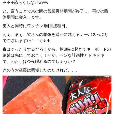
→→→
恐らくしない
www
と、言うことで束の間の営業再開期間が終了し、再びの臨
休期間に突入します。
突入と同時にワクチン1回目接種日。
えぇ、まぁ、皆さんの想像を遥かに越えるナーバスっぷり
でございます
(
∩
´
`
∩
)↓↓
夜はぐったりするだろうから、朝
6
時に起きてキーボードの
練習は先にしておこう！とか、ヘンな計画性とドキドキ
で、わたしは今夜眠れるのでしょうか？
きのうお昼寝は我慢したのだけれど、、、