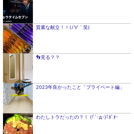
質素な献立！！(ﾉ∀｀笑)
👣見る？？
2023年良かったこと「プライベート編」
わたしトラだったの？！ (｢`･д･)｢ｶﾞｵｰ