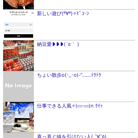
新しい遊び(º∀º)✧ﾋﾟｺｰﾝ
納豆愛❥❥❥(´ε｀ )
ちょい散歩o(･_･o)-“…….ﾃｸﾃｸ
仕事できる人風✧(▭-▭)ก ｸｲｯ
真っ直ぐ線を引けない人( ¯∀¯٥)