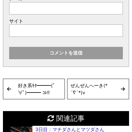
サイト
好き系ｷﾀ━━━(ﾟ
ぜんぜんへーき(*
∀ﾟ)━━━ ｺﾚ!!
´∇`*)v
関連記事
3日目：マチダさんとマツダさん