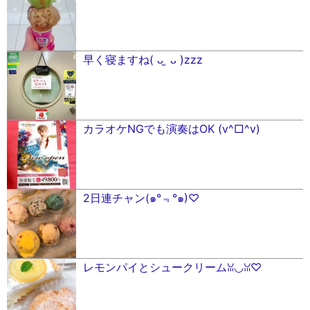
早く寝ますね( ᴗ ̫ ᴗ )zzz
カラオケNGでも演奏はOK (v^□^v)
2日連チャン(๑°﹃°๑)♡
レモンパイとシュークリームꈍ◡ꈍ♡