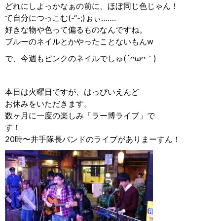
どれにしよっかなぁの前に、ほぼ同じ色じゃん！
て自分につっこむ(-“-;)ぉぃ…….
好きな物や色って偏るものなんですね。
ブルーのネイルとかやったことないもんw
で、今週もピンクのネイルでしゅ(´ᴖωᴖ｀)
本日は火曜日ですが、はっぴいえんど
お休みをいただきます。
数ヶ月に一度の楽しみ「ラー博ライブ」で
す！
20時〜井手隊長バンドのライブがありまーすん！