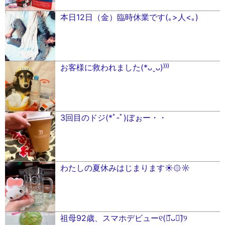
本日12日（金）臨時休業です(｡>人<｡)
お客様に救われました(*ᴗˬᴗ)⁾⁾⁾
3回目のドジ(*ﾟ‐ﾟ)ぼぉー・・
わたしの夏休みはじまります☀︎۞☼
祖母92歳、スマホデビュー୧(﹒︠ᴗ﹒︡)୨