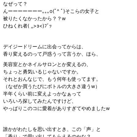
なぜって？
んーーーーーーー｡｡｡o(ﾟ^ ﾟ)そこらの女子と
被りたくなかったから？？w
ひねくれ者( ,,>з<)ﾌﾞｯ
デイジードリームに出会ってからは、
香り変えるのって戸惑うって言うか、ほら、
美容室とかネイルサロンとか変えるの、
ちょっと勇気いるじゃないですか。
それとおんなじで、もう何年も使ってます。
（なぜか買うたびにボトルの大きさ違うw）
半年くらい前に変えよっかなぁって
いろいろ探してみたんですけど、
やっぱりこのコに愛着がありすぎてやめましたw
誰かがわたしを思い出すとき、この「声」と
「香り」で思い出してもらえるのかな？