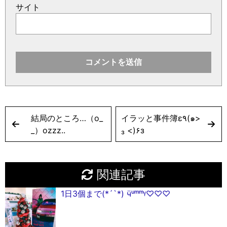
サイト
結局のところ…（o_
イラッと事件簿ε٩(๑>
_）ozzz..
₃ <)۶з
関連記事
1日3個まで(*´`*) ӵᵘᵐᵐᵞ♡♡♡