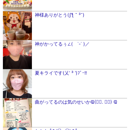
神様ありがとう(ʃƪ ˘ ³˘)
神がかってるぅ∠( ˙-˙ )／
夏キライです(乂’ ³ ‘)ﾌﾞｰ!!
曲がってるのは気のせいかҨ(⊚⃝. ⊚⃝) Ҩ