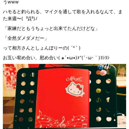
う
www
ハモると釣られる、マイクを通して歌を入れるなんて、ま
た来週〜
(
³Д³)
ﾉ
「家練だともうちょっと出来てたんだけどな」
「全然ダメダメだー」
って相方さんとしょんぼりーの
( ´^` )
お互い宥め合い、慰め合い
‪( ๑´•ω•)۶”(´･ω･｀)ﾖｼﾖｼ