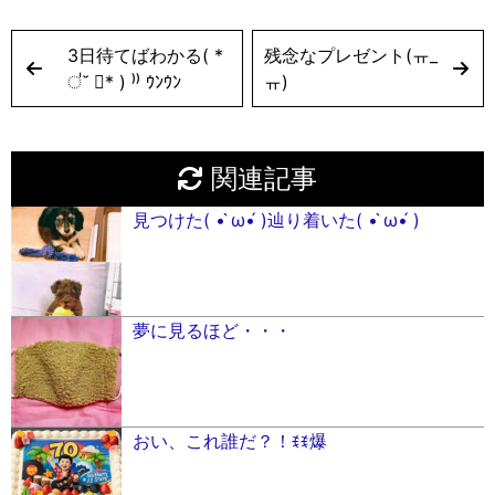
3日待てばわかる( *
残念なプレゼント‪(ㅠ_
॑˘ ॑* ) ⁾⁾ ｳﾝｳﾝ
ㅠ)‬
関連記事
見つけた( • ̀ω•́ )辿り着いた( • ̀ω•́ )
夢に見るほど・・・
おい、これ誰だ？！ꉂꉂ爆