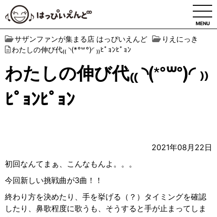
MENU
サザンファンが集まる店 はっぴいえんど
りえにっき
わたしの伸び代₍₍ ◝(*°꒳​°)◜ ₎₎ﾋﾟｮﾝﾋﾟｮﾝ
わたしの伸び代₍₍ ◝(*°꒳​°)◜ ₎₎
ﾋﾟｮﾝﾋﾟｮﾝ
2021年08月22日
初回なんてまぁ、こんなもんよ。。。
今回新しい挑戦曲が
3
曲！！
終わり方を決めたり、手を挙げる（？）タイミングを確認
したり、鼻歌程度に歌うも、そうすると手が止まってしま