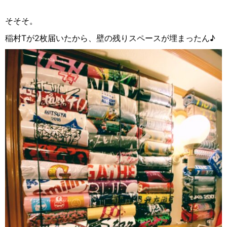
そそそ。
稲村
T
が
2
枚届いたから、壁の残りスペースが埋まったん♪