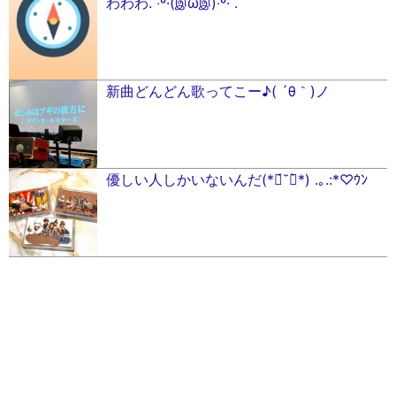
わわわ.˚‧º·(இωஇ)‧º·˚.
新曲どんどん歌ってこー♪( ´θ｀)ノ
優しい人しかいないんだ(*ฅ́˘ฅ̀*) .｡.:*♡ｳﾝ