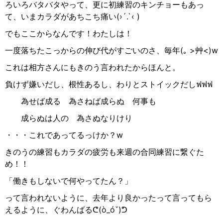
ろいろバタバタやって、更に初練習のキンチョーもあっ
て、いまカラダがあちこち痛い
(›´.`‹ )
でもここからなんです！わたしは！
一度落ちたこっからの伸び代がすごいのさ、毎年
(
｡
>
艸
<)w
これは相方さんにもきのう言われたからほんと。
負けず嫌いだし、根性あるし、わりとストイックだし
ฟฟฟ
為せば成る 為さねば成らぬ 何事も
成らぬは人の 為さぬなりけり
・・・これであってるっけか？
w
きのうの練習もカラダの疲労も来週の合同練習に繋ぐた
め！！
「働きもしないで何やってたん？」
って言われないように、去年より良かったって言ってもら
えるように、ぐわんばる
ᕦ
(ò_óˇ)
ᕤ