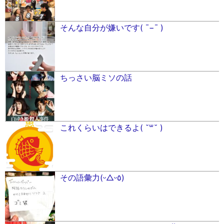
そんな自分が嫌いです( ¯−¯ )
ちっさい脳ミソの話
これくらいはできるよ( ˘꒳˘ )
その語彙力(ᵕ△ᵕ٥)