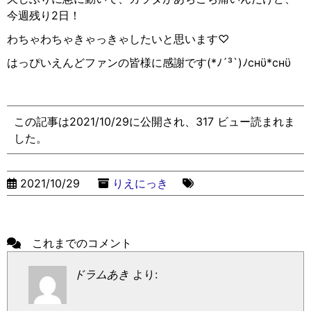
今週残り
2
日！
わちゃわちゃきゃっきゃしたいと思います
♡
はっぴいえんどファンの皆様に感謝です
(*
ﾉ
´³`)
ﾉ
cнϋ*cнϋ
この記事は2021/10/29に公開され、317 ビュー読まれま
した。
2021/10/29
りえにっき
これまでのコメント
ドラムあき
より: