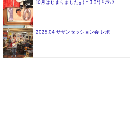
10月はじまりました₍₍ ( * ॑ ॑*) ⁾⁾ｿﾜｿﾜ
2025.04 サザンセッション会 レポ