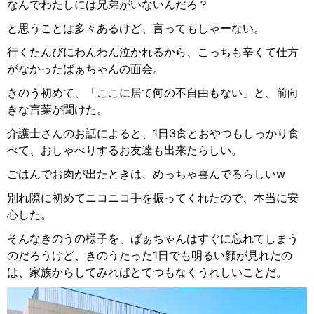
なんでわたしには兄弟がいないんだろ？
と思うことは多々あるけど、言ってもしゃーない。
行くたんびにわんわん泣かれるから、こっちも辛くて仕方
がなかったばぁちゃんの面会。
きのう初めて、「ここに居て何の不自由もない」と、前向
きな言葉が聞けた。
介護士さんのお話によると、
1
日
3
食とおやつもしっかり食
べて、おしゃべりするお友達も出来たらしい。
ごはんでお肉が出たときは、めっちゃ喜んでるらしい
w
別れ際に初めてニコニコ手を振ってくれたので、本当に安
心した。
そんなきのうの様子を、ばぁちゃんはすぐに忘れてしまう
のだろうけど、きのうたった
1
日でも明るい顔が見れたの
は、家族からしてみればとてつもなくうれしいことだ。