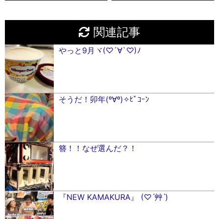
関連記事
やっと9月ヾ(♡´∀`♡)ﾉ
そうだ！卯年(º∀º)✧ﾋﾟｺｰﾝ
簪！！なぜ選んだ？！
『NEW KAMAKURA』 (♡ˊ艸ˋ)