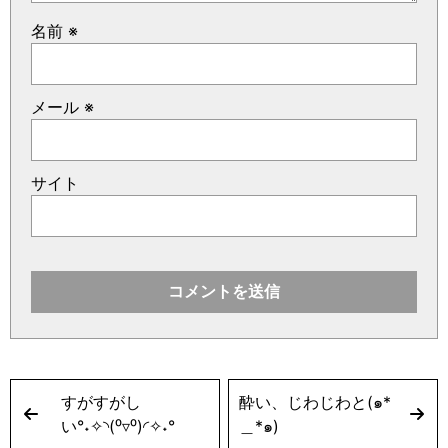
名前
※
メール
※
サイト
すがすがし
酔い、じわじわと(๑*
い°˖✧◝(⁰▿⁰)◜✧˖°
＿*๑)