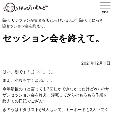
MENU
サザンファンが集まる店 はっぴいえんど
りえにっき
セッション会を終えて。
セッション会を終えて。
2021年12月11日
はい、朝です！
_(´
ㅅ
` _
)_
まぁ、小腹もすくよね。。。
今年最後の（と言っても
2
回しかできなかったけど
w
）のサ
ザンセッション会を終え、帰宅してからのもろもろ作業を
終えての日記でござんす！
きのうはギタリストが
4
人もいて、キーボードも
2
人いてく