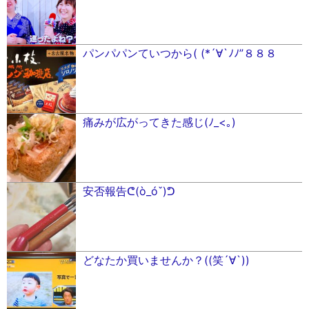
パンパパンていつから( (*´∀`ﾉﾉ”８８８
痛みが広がってきた感じ(ﾉ_<｡)
安否報告ᕦ(ò_óˇ)ᕤ
どなたか買いませんか？((笑´∀︎`))