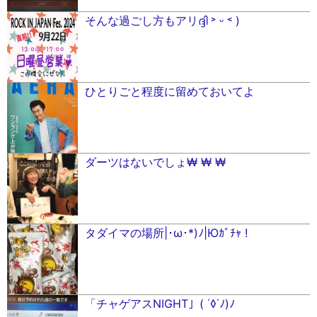
そんな過ごし方もアリദ്ദി ˃ ᵕ ˂ )
ひとりごと程度に留めておいてよ
ダーツはないでしょ₩ ₩ ₩
タダイマの場所|･ω･*)ﾉ|Юｶﾞﾁｬ !
「チャゲアスNIGHT」( ˙◊˙ﾉ)ﾉ