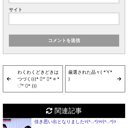
サイト
わくわくどきどきは
厳選された品々( *˙༥˙*
つづく(((* ॑꒳ ॑* ≡ *
)
॑꒳ ॑* )))
関連記事
佳き思い出となりました୧(˃◡˂)୨୧(˃◡˂)୨