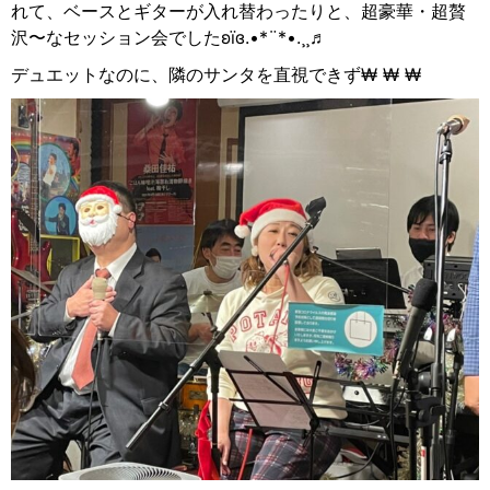
れて、ベースとギターが入れ替わったりと、超豪華・超贅
沢〜なセッション会でした
ʚïɞ.•*¨*•.¸¸
♬
デュエットなのに、隣のサンタを直視できず
₩ ₩ ₩