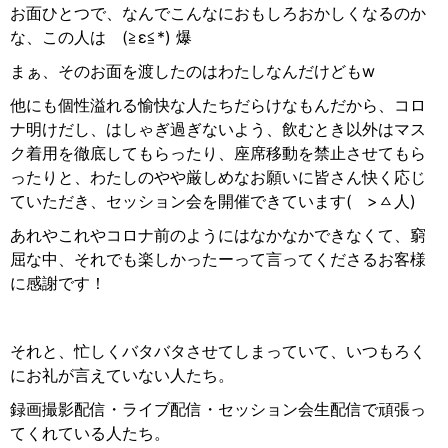
お面ひとつで、なんでこんなにおもしろおかしくなるのか
な、この人はゞ
(
≧
ε
≦
*)
爆
まぁ、そのお面を渡したのはわたしなんだけども
w
他にも個性溢れる愉快な人たちだらけなもんだから、コロ
ナ明けだし、はしゃぎ過ぎないよう、飲むとき以外はマス
ク着用を徹底してもらったり、座席移動を禁止させてもら
ったりと、わたしのやや厳しめなお願いに皆さん快く応じ
ていただき、セッション会を開催できています
(
>
ㅿ人
)
あれやこれやコロナ前のようにはなかなかできなくて、窮
屈な中、それでも楽しかったーって言ってくださるお客様
に感謝です！
それと、忙しくバタバタさせてしまっていて、いつもろく
にお礼が言えていない人たち。
録画撮影配信・ライブ配信・セッション会生配信で頑張っ
てくれている人たち。