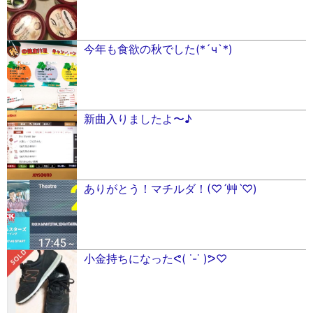
今年も食欲の秋でした(*´ч`*)
新曲入りましたよ〜♪
ありがとう！マチルダ！(♡ˊ艸ˋ♡)
小金持ちになったᕙ( ˙-˙ )ᕗ♡︎