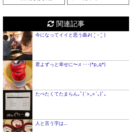
関連記事
今になってイイと思う曲♪( ˘͈ ᵕ ˘͈ )
君よずっと幸せに〜♬･･･(*p_q*)
たべたくてたまらん｡ﾟ(´>_<`｡)ﾟ｡
人と言う字は…