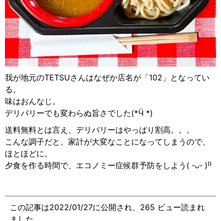
我が地元のTETSUさんはなぜか店名が「102」となってい
る。
味はおんなじ。
デリバリーでも変わらぬ旨さでした(*Ӵ *)
送料無料とは言え、デリバリーはやっぱり割高。。。
こんな調子だと、家計が大変なことになってしまうので、
ほとほどに。
夕食を作る時間で、エコノミー症候群予防をしよう( ᵕᴗᵕ )⁾⁾
この記事は2022/01/27に公開され、265 ビュー読まれ
ました。