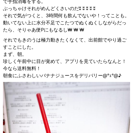
で手指消毒をする。
ぶっちゃけそれがめんどくさいのだʬ ʬ ʬ ʬ ʬ
それで気がつくと、3時間何も飲んでないや！ってことも。
動いてない上に水分不足でこたつでぬくぬくしながらだっ
たら、そりゃあ便Pにもなるし₩ ₩ ₩
それでもきのうは極力動きたくなくて、出前館でやり過ご
すことにした。
まず、朝。
珍しく午前中に目が覚めて、アプリを見ていたらなんと！
今なら送料無料！
朝食にふさわしいバナナジュースをデリバリー@°ｪ°@♪