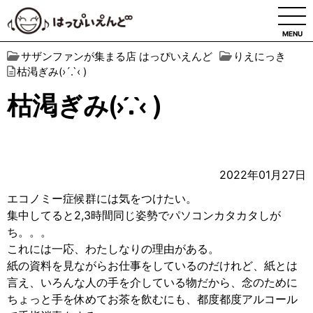
MENU
サザンファンが集まる店 はっぴいえんど
りえにっき
枯渇ぎみ(›´.`‹ )
枯渇ぎみ(›´.`‹ )
2022年01月27日
エコノミー症候群には気をつけたい。
集中してると2,3時間同じ姿勢でパソコンカタカタしが
ち。。。
これには一応、わたしなりの理由がある。
紙の資料を見ながらお仕事をしているのだけれど、紙とは
言え、いろんな人の手を介している物だから、念のために
ちょっと手を休めてお茶を飲むにも、都度都度アルコール