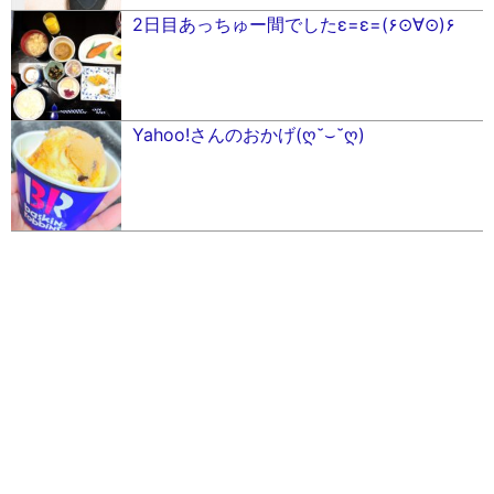
2日目あっちゅー間でしたε=ε=(۶⊙∀⊙)۶
Yahoo!さんのおかげ(ღ˘⌣˘ღ)