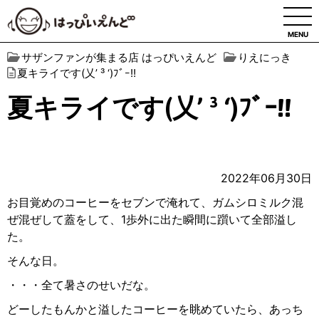
MENU
サザンファンが集まる店 はっぴいえんど
りえにっき
夏キライです(乂’ ³ ‘)ﾌﾞｰ!!
夏キライです(乂’ ³ ‘)ﾌﾞｰ!!
2022年06月30日
お目覚めのコーヒーをセブンで淹れて、ガムシロミルク混
ぜ混ぜして蓋をして、
1
歩外に出た瞬間に躓いて全部溢し
た。
そんな日。
・・・全て暑さのせいだな。
どーしたもんかと溢したコーヒーを眺めていたら、あっち