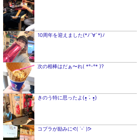
10周年を迎えました(*ﾉ´∀`*)ﾉ
次の相棒はだぁ〜れ( *°ｰ°* )?
きのう特に思ったよ{•̴͈ ˔̇ •̴͈}
コブラが励みにᕙ( ˙-˙ )ᕗ