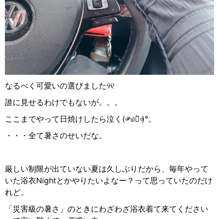
なるべく可愛いの選びました୨୧
誰に見せるわけでもないが。。。
ここまでやって日焼けしたら泣く
(
৹
˃̵
௰
ก̀
৹
)°
。
・・・全て暑さのせいだな。
厳しい制限が出ていない夏は久しぶりだから、毎年やって
いた浴衣
Night
とかやりたいよなー？って思っていたのだけ
れど。
「災害級の暑さ」のときにわざわざ浴衣着て来てください