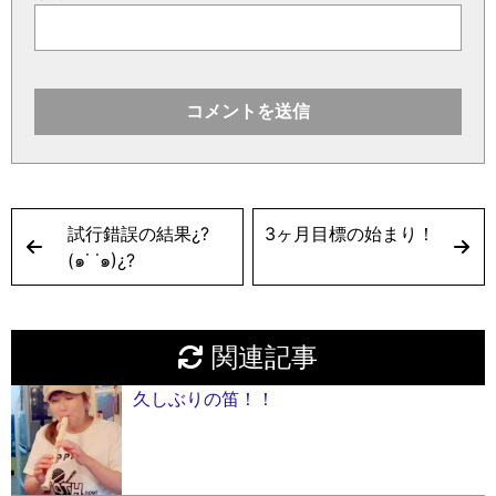
試行錯誤の結果¿?
3ヶ月目標の始まり！
(๑˙ ˙๑)¿?
関連記事
久しぶりの笛！！