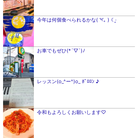
今年は何個食べられるかな( ‘༥’｡ ) ☾·̩͙
お車でもぜひ(*´▽`)ﾉ
レッスン(o_^ー^)o_ ﾎﾟﾛﾛﾝ ♪
令和もよろしくお願いします♡