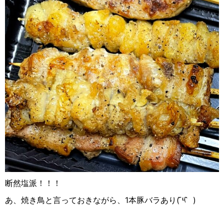
断然塩派！！！
あ、焼き鳥と言っておきながら、
1
本豚バラあり
(
༥
᷆
)