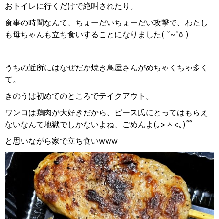
おトイレに行くだけで絶叫されたり。
食事の時間なんて、ちょーだいちょーだい攻撃で、わたし
も母ちゃんも立ち食いすることになりました
( ˘~˘
٥
)
うちの近所にはなぜだか焼き鳥屋さんがめちゃくちゃ多く
て。
きのうは初めてのところでテイクアウト。
ワンコは鶏肉が大好きだから、ピース氏にとってはもらえ
ないなんて地獄でしかないよね、ごめんよ
(
｡
>
ㅅ
<
｡
)
՞՞
と思いながら家で立ち食い
www