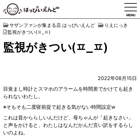
MENU
サザンファンが集まる店 はっぴいえんど
りえにっき
監視がきつい(ㅍ_ㅍ)
監視がきつい(ㅍ_ㅍ)
2022年08月15日
目覚まし時計とスマホのアラームを時間差でかけても起き
られないわたし。
※そもそも二度寝前提で起きる気がない時間設定
w
これは昔かららしいんだけど、母ちゃんが「起きなさい」
と声をかけると、わたしはなんだかんだ言い訳をするらし
いのよね。