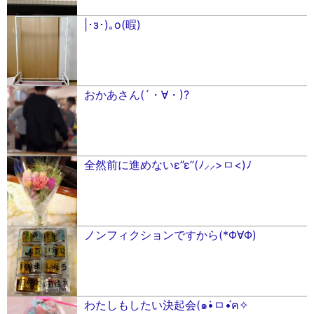
|･з･)｡o(暇)
おかあさん(´・∀・)?
全然前に進めないε”ε”(ﾉ⸝⸝>ㅁ<)ﾉ
ノンフィクションですから(*Φ∀Φ)
わたしもしたい決起会(๑•̀ㅁ•́ฅ✧︎