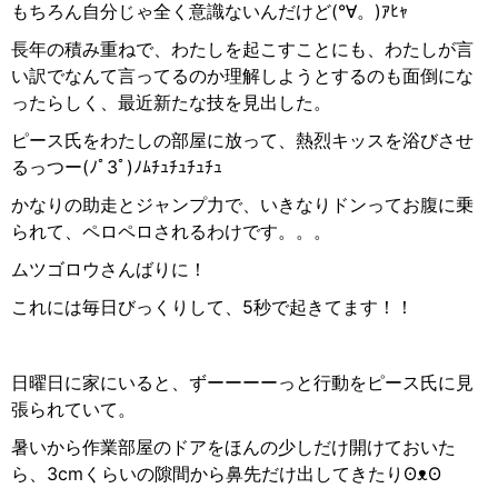
もちろん自分じゃ全く意識ないんだけど
(°
∀
。
)
ｱﾋｬ
長年の積み重ねで、わたしを起こすことにも、わたしが言
い訳でなんて言ってるのか理解しようとするのも面倒にな
ったらしく、最近新たな技を見出した。
ピース氏をわたしの部屋に放って、熱烈キッスを浴びさせ
るっつー
(
ﾉﾟ3ﾟ
)
ﾉﾑﾁｭﾁｭﾁｭﾁｭ
かなりの助走とジャンプ力で、いきなりドンってお腹に乗
られて、ペロペロされるわけです。。。
ムツゴロウさんばりに！
これには毎日びっくりして、
5
秒で起きてます！！
日曜日に家にいると、ずーーーーっと行動をピース氏に見
張られていて。
暑いから作業部屋のドアをほんの少しだけ開けておいた
ら、
3cm
くらいの隙間から鼻先だけ出してきたり
ʘ
ᴥ
ʘ