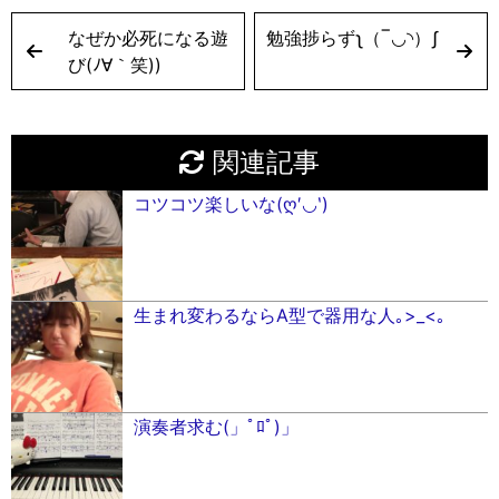
なぜか必死になる遊
勉強捗らずʅ（‾◡◝）ʃ
び(ﾉ∀｀笑))
関連記事
コツコツ楽しいな(ღ′◡︎‵)
生まれ変わるならA型で器用な人｡>_<｡
演奏者求む(」ﾟﾛﾟ)」