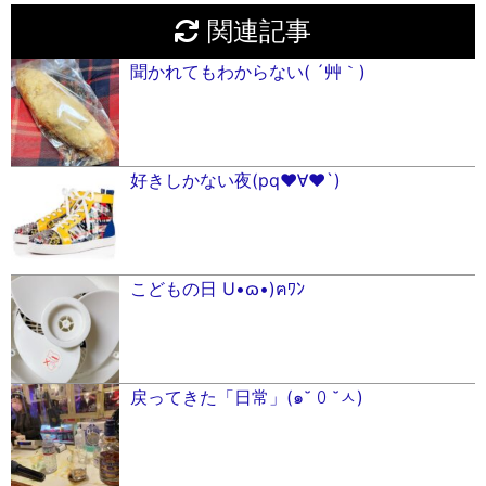
関連記事
聞かれてもわからない( ´艸｀)
好きしかない夜(pq♥︎∀︎♥︎`)
こどもの日 U•ɷ•)ฅﾜﾝ
戻ってきた「日常」(๑˘ ꒨ ˘ㅅ)