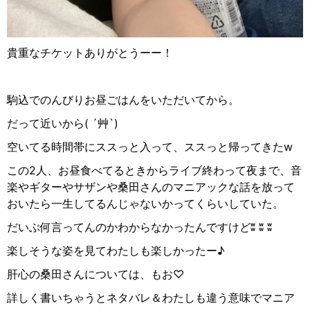
貴重なチケットありがとうーー！
駒込でのんびりお昼ごはんをいただいてから。
だって近いから
( ´
艸
`)
空いてる時間帯にススっと入って、ススっと
帰ってきた
w
この
2
人、お昼食べてるときからライブ終わって夜まで、音
楽やギターやサザンや桑田さんのマニアックな話を放って
おいたら一生してるんじゃないかってくらいしていた。
だいぶ何言ってんのかわからなかったんですけど
ʬ ʬ ʬ
楽しそうな姿を見てわたしも楽しかったー♪
肝心の桑田さんについては、もお
♡
詳しく書いちゃうとネタバレ＆わたしも違う意味でマニア