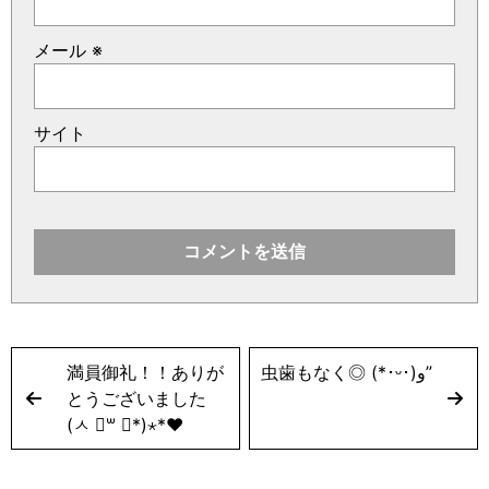
メール
※
サイト
満員御礼！！ありが
虫歯もなく◎ (*･ᵕ･)و”
とうございました
(ㅅ ॑꒳ ॑*)⋆*❤︎