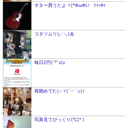
ギター買うたよヾ(*ΦωΦ)ﾉ ﾋｬｯﾎｩ
コタツムリ(｡･･｡)♨︎
毎日2円(˘³˘ง)ง
再開めでたいヾ(´︶`♫)ﾉ
写真見てびっくり(°口° )