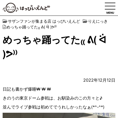
MENU
サザンファンが集まる店 はっぴいえんど
りえにっき
めっちゃ踊ってた₍₍ ᕕ( ᐛ )ᕗ⁾⁾
めっちゃ踊ってた₍₍ ᕕ( ᐛ
)ᕗ⁾⁾
2022年12月12日
日記も書かず爆睡
₩ ₩ ₩
きのうの東京ドーム参戦は、お馴染みのこの方々と♪
並んでライブ参戦は初めてでうれしかったなぁ
(*^-^*)