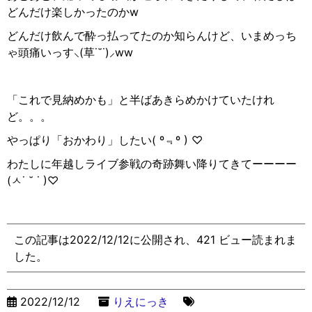
どんだけ楽しかったのか
w
どんだけ飲んで酔っ払ってたのか知らんけど、いまめっち
ゃ頭痛いっす
⸜
(
草
˙˘˙)
⸝
ww
「これで見納めかも」と半ばあきらめかけていたけれ
ど。。。
やっぱり「おかわり」したい
( º
﹃
º ) ♡
わたしに年越しライブ参戦の奇跡舞い降りてきてーーーー
(
ㅅ
˙ ˘ ˙ )♡
この記事は2022/12/12に公開され、421 ビュー読まれま
した。
2022/12/12
りえにっき