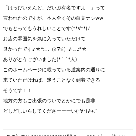
「はっぴいえんど、だいぶ有名ですよ！」って
言われたのですが、本人全くその自覚ナシww
でもとってもうれしいことです(**∀︎**)ﾉ
お店の雰囲気を気に入っていただけて
良かったです♪︎☆︎*:.｡.（≧︎∇︎≦︎）♪︎ .｡.:*☆︎
ありがとうございました(*´ｰ`*人)
このホームページに載っている道案内の通りに
来ていただければ、迷うことなく到着できる
そうです！！
地方の方もご出張のついでとかにでも是非
どしどしいらしてくださーーーい(･∀︎･)♪︎+.ﾟ