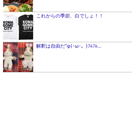
これからの季節、白でしょ！！
解釈は自由だ“φ(･ω･。)ﾌﾑﾌﾑ…