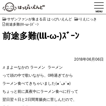
MENU
サザンファンが集まる店 はっぴいえんど
りえにっき
前途多難(lll-ω-)ｽﾞｰﾝ
前途多難(lll-ω-)ｽﾞｰﾝ
2018年06月06日
♬まよーなかの ラーメン
ラーメン
って頭の中で歌いながら、0時過ぎてから
ラーメン食べてきちゃいました(๑´ڡ`๑)
ちょっと前に真夜中にラーメン食べに行って
翌日翌々日と2日間胃腸炎に苦しんだので、