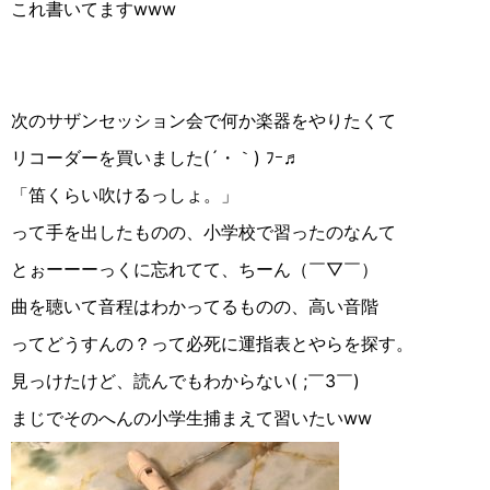
これ書いてますwww
次のサザンセッション会で何か楽器をやりたくて
リコーダーを買いました(´・｀) ﾌｰ♬
「笛くらい吹けるっしょ。」
って手を出したものの、小学校で習ったのなんて
とぉーーーっくに忘れてて、ちーん（￣▽︎￣）
曲を聴いて音程はわかってるものの、高い音階
ってどうすんの？って必死に運指表とやらを探す。
見っけたけど、読んでもわからない( ;￣3￣)
まじでそのへんの小学生捕まえて習いたいww