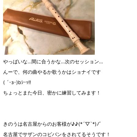
やっばいな…間に合うかな…次のセッション…
んーで、何の曲やるか歌うかはショナイです
( ´･з･)bｼｰｯ!!
ちょっとまた今日、密かに練習してみます！
きのうは名古屋からのお客様が♪︎♪︎(*´▽︎`*)ﾉﾞ
名古屋でサザンのコピバンをされてるそうです！