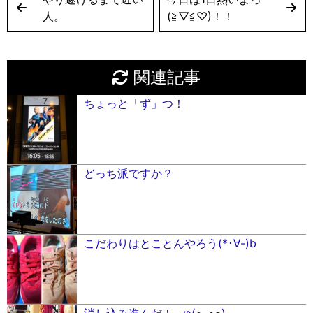
人。
(≧︎▽︎≦︎♡︎)！！
関連記事
ちょっと「ず」つ！
どっち派ですか？
こだわりはとことんやろう(*･∀︎-)b