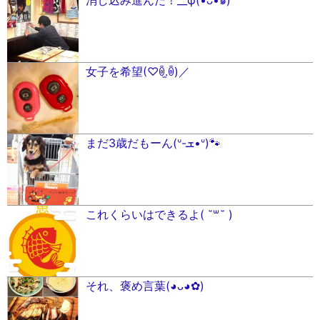
消し込み進んだ！__φ(•ᴗ•๑)
女子を希望(♡︎ꉺ.̫ꉺ)／
まだ3歳だもーん(ᐡ-ܫ•ᐡ)🐾
これくらいはできるよ( ˘꒳˘ )
それ、褒め言葉(◕ᴗ◕✿)