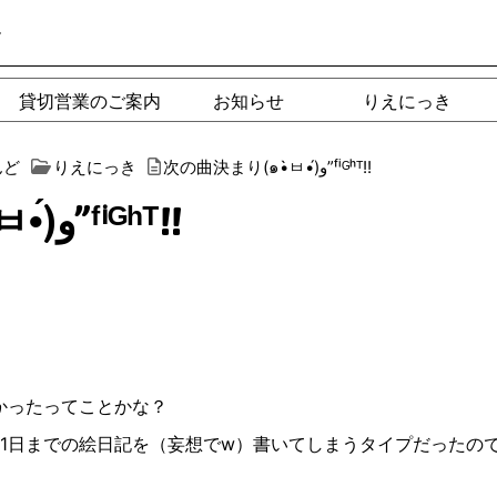
ー
貸切営業のご案内
お知らせ
りえにっき
んど
りえにっき
次の曲決まり(๑•̀ㅂ•́)و”ᶠⁱᴳʰᵀ!!
次の曲決まり(๑•̀ㅂ•́)و”ᶠⁱᴳʰᵀ!!
かったってことかな？
1
日までの絵日記を（妄想で
w
）書いてしまうタイプだったの