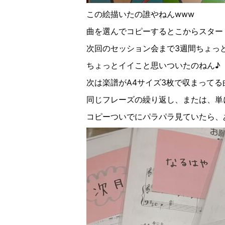
この絵描いたの誰やねんwww
曲を選んでコピーするとこからスター
次回のセッション会まで
3
週間ちょっ
ちょっとイイこと思いついたのねん♪
次は楽譜が
A4
サイズ
3
枚で収まってる
同じフレーズの繰り返し、または、単
コピーついでにパラパラ見ていたら、