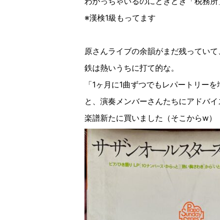
わかっちゃいるのにときどき「税務所
※漢検
1
級もってます
原さんライブの余韻がまだ残っていて
鉄は熱いうちに打て的な。
「
1
ヶ月に
1
曲ずつでもレパートリーを
と、演奏メンバーさんたちにアドバイ
楽譜新たに買いました（そこから
w
）