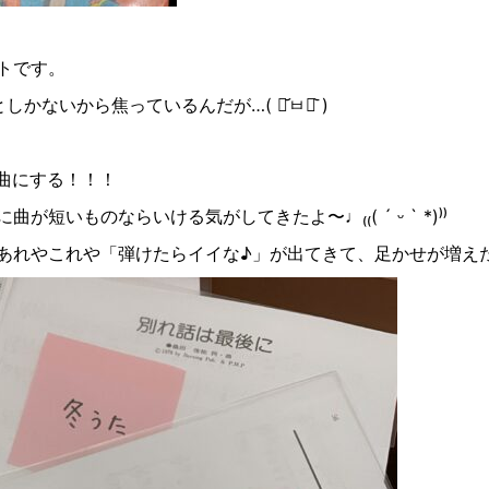
トです。
としかないから焦っているんだが
…(
･
ㅂ
･
)
曲にする！！！
に曲が短いものならいける気がしてきたよ〜♩
₍₍( ´
ᵕ
` *)⁾⁾
あれやこれや「弾けたらイイな♪」が出てきて、足かせが増え