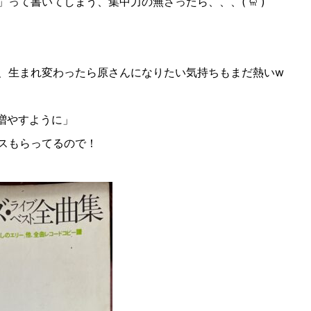
」って書いてしまう、集中力の無さったら、、、
(˚
ଳ
˚)
、生まれ変わったら原さんになりたい気持ちもまだ熱い
w
増やすように」
スもらってるので！