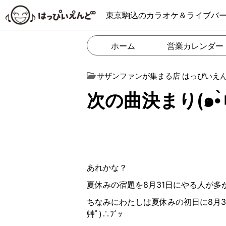
東京駒込のカラオケ＆ライブバ
ホーム
営業カレンダー
サザンファンが集まる店 はっぴいえ
あれかな？
夏休みの宿題を
8
月
31
日にやる人が多
ちなみにわたしは夏休みの初日に
8
月
3
艸ﾟ
)
∴
ﾌﾞｯ