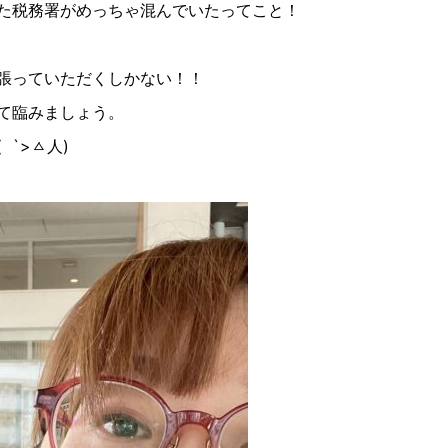
た税務署がめっちゃ混んでいたってこと！
張っていただくしかない！！
て臨みましょう。
(
`>
ㅿ人
)