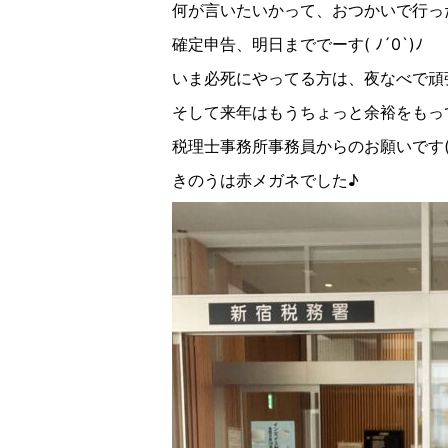
何が言いたいかって、おつかいで行っ
確定申告、明日まででーす
(
ﾉ
´0`)
ﾉ
いま必死にやってる方は、夜なべで頑
そして来年はもうちょっと余裕をもっ
税理士事務所事務員からのお願いです
きのうは赤メガネでした♪