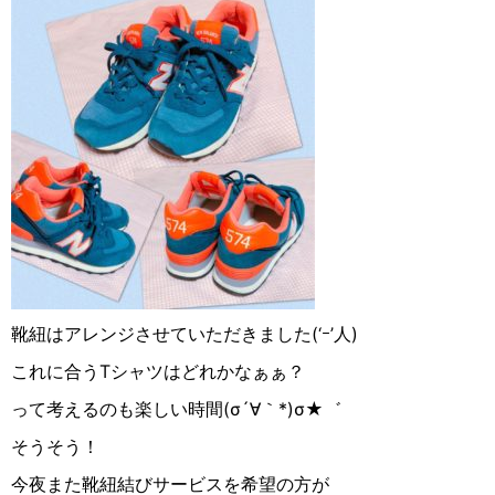
靴紐はアレンジさせていただきました(‘ｰ’人)
これに合うTシャツはどれかなぁぁ？
って考えるのも楽しい時間(σ´∀︎｀*)σ★︎゛
そうそう！
今夜また靴紐結びサービスを希望の方が