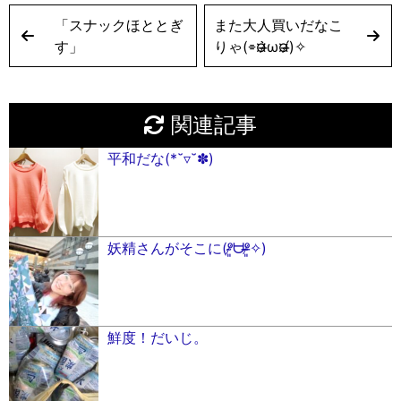
「スナックほととぎ
また大人買いだなこ
す」
りゃ(⌯︎¤̴̶̷̀ω¤̴̶̷́)✧︎
関連記事
平和だな(*˘▿˘✽)
妖精さんがそこに(ᵒ̴̷͈ᗨᵒ̴̶̷͈✧)
鮮度！だいじ。