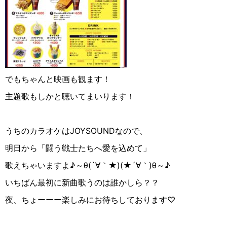
でもちゃんと映画も観ます！
主題歌もしかと聴いてまいります！
うちのカラオケはJOYSOUNDなので、
明日から「闘う戦士たちへ愛を込めて」
歌えちゃいますよ♪～θ(´∀｀★)(★´∀｀)θ～♪
いちばん最初に新曲歌うのは誰かしら？？
夜、ちょーーー楽しみにお待ちしております♡