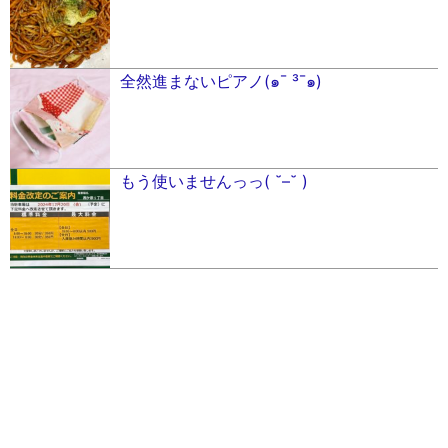
全然進まないピアノ(๑¯ ³¯๑)
もう使いませんっっ( ˘–˘ )