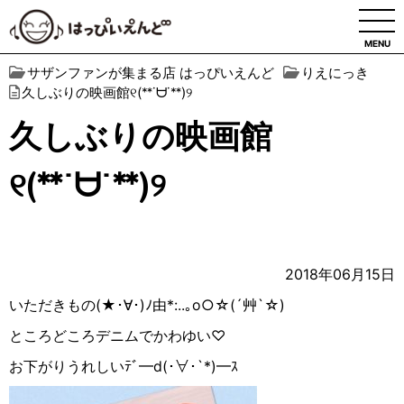
MENU
サザンファンが集まる店 はっぴいえんど
りえにっき
久しぶりの映画館୧(ᕯ˙ᗨ˙ᕯ)୨
久しぶりの映画館
୧(ᕯ˙ᗨ˙ᕯ)୨
2018年06月15日
いただきもの(★︎･∀︎･)ﾉ由*:..｡o○︎☆︎(´艸`☆︎)
ところどころデニムでかわゆい♡
お下がりうれしいﾃﾞ━︎d(･∀︎･`*)━︎ｽ