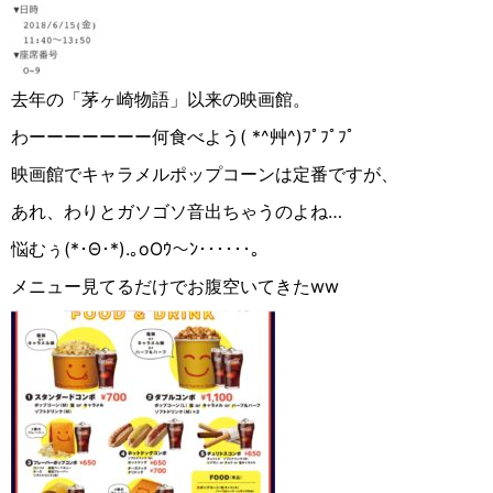
去年の「茅ヶ崎物語」以来の映画館。
わーーーーーーー何食べよう( *^艸^)ﾌﾟﾌﾟﾌﾟ
映画館でキャラメルポップコーンは定番ですが、
あれ、わりとガソゴソ音出ちゃうのよね…
悩むぅ(*･Θ･*).｡oOｳ～ﾝ･･････｡
メニュー見てるだけでお腹空いてきたww