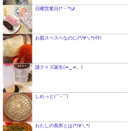
日曜営業日(*ˊᵕˋ*)♪
お肌スベスベなのに(*/∀＼*)ｲﾔﾝ
謎クイズ誕生(≖‿≖。)
しれっと(￣‐￣)
わたしの長所とは(*/∀＼*)