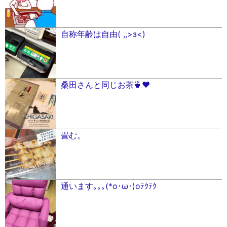
自称年齢は自由( ,,>з<)
桑田さんと同じお茶🍵❤️
畳む。
通います｡｡｡(*o･ω･)oﾃｸﾃｸ