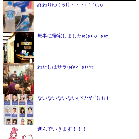
終わりゆく5月・・・( ˘ ˘).｡o
無事に帰宅しました๓(๑•ｏ-๑)๓
わたしはサラ(ฅ∀<`๑)ﾃﾍｯ
ないないないない(ヾﾉ･∀･`)ﾅｲﾅｲ
進んでいきます！！！