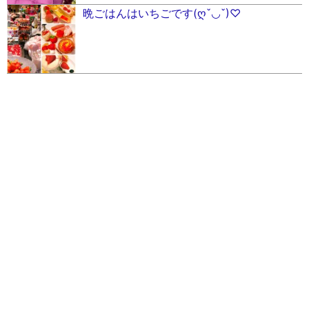
晩ごはんはいちごです(ღˇ◡ˇ)♡