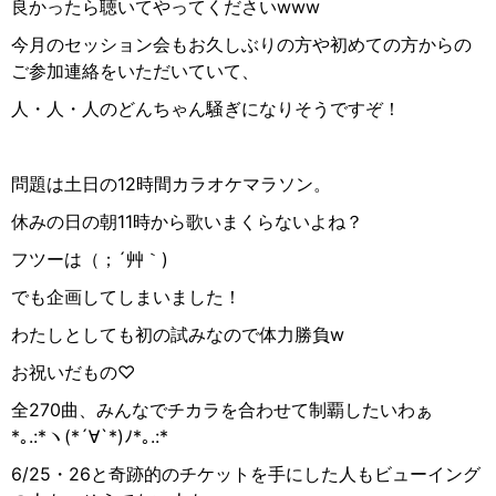
良かったら聴いてやってくださいwww
今月のセッション会もお久しぶりの方や初めての方からの
ご参加連絡をいただいていて、
人・人・人のどんちゃん騒ぎになりそうですぞ！
問題は土日の12時間カラオケマラソン。
休みの日の朝11時から歌いまくらないよね？
フツーは（；´艸｀)
でも企画してしまいました！
わたしとしても初の試みなので体力勝負w
お祝いだもの♡
全270曲、みんなでチカラを合わせて制覇したいわぁ
*｡.:*ヽ(*´∀︎`*)ﾉ*｡.:*
6/25・26と奇跡的のチケットを手にした人もビューイング