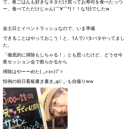
て、夜ごはんも好きなネタだけ買ってお寿司を食べたっつ
ー、食べてただけじゃん(￣∀︎￣*)！！な1日でしたw
金土日とイベントラッシュなので、いま準備
できることはやっておこう！と、1人でパタパタやってまし
た。
「徹底的に掃除もしちゃる！」とも思ったけど、どうせ今
夜セッション会で散らかるから
掃除はやーーめた( ,,>з<)ﾌﾞｯ
恒例の前日看板書き書き_φ(･_･も自撮りww