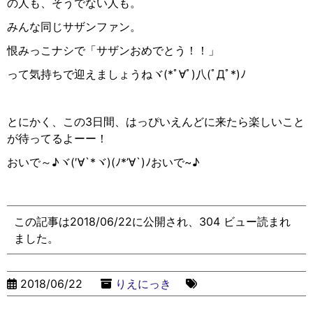
の人も、そうでない人も。
みんな同じサザンファン。
恨みっこナシで「サザンおめでとう！！」
って気持ちで迎えましょうねヾ(*ﾟ∀ﾟ︎)八(ﾟДﾟ*)ﾉ
とにかく、この3日間、はっぴいえんどに来たら楽しいこと
が待ってるよーー！
おいで～♪ヾ(′∀`*ヾ)(ﾉ*’∀`)ﾉおいで~♪
この記事は2018/06/22に公開され、304 ビュー読まれ
ました。
2018/06/22
りえにっき