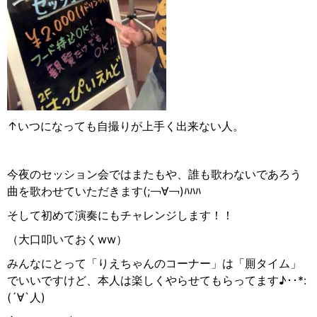
↑いつになっても自撮りが上手く出来ない人。
今夜のセッション会ではまたもや、誰も歌わないであろう
曲を歌わせていただきます(;￢∀︎￢)ﾊﾊﾊ
そして初めて演奏にもチャレンジします！！
（大口叩いておくww）
みんなにとって「りえちゃんのコーナー」は「厠タイム」
でいいですけど、本人は楽しくやらせてもらってます♪︎･･*:
(´∀︎`人)