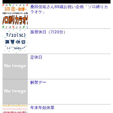
桑田佳祐さん69歳お祝い企画「ソロ縛りカ
ラオケ」
振替休日（7/20分）
定休日
解禁デー
年末年始休業