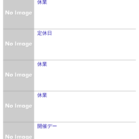
休業
定休日
休業
休業
開催デー