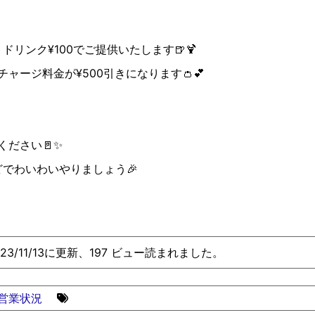
トドリンク
¥100
でご提供いたします
🍺🍹
チャージ料金が
¥500
引きになります
👛💕
ください
🚪✨
どでわいわいやりましょう
🎉
023/11/13に更新、197 ビュー読まれました。
営業状況