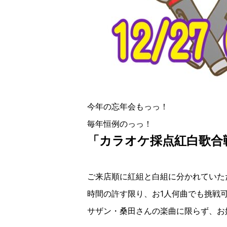
今年の忘年会
もっっ！
毎年恒例のっっ！
「カラオケ採点紅白歌合
ご来店順に紅組と白組に分かれていた
時間の許す限り、お
1
人何曲でも挑戦
サザン・桑田さんの楽曲に限らず、お