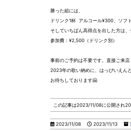
勝った組には、
ドリンク
1
杯
アルコール
¥300
、ソフ
そしていちばん高得点を出した方は、
参加費：
¥2,500
（ドリンク別）
事前のご予約は不要です。直接ご来店
2023
年の歌い納めに、はっぴいえん
お待ちしております
🤗
この記事は2023/11/08に公開され2
2023/11/08
2023/11/13