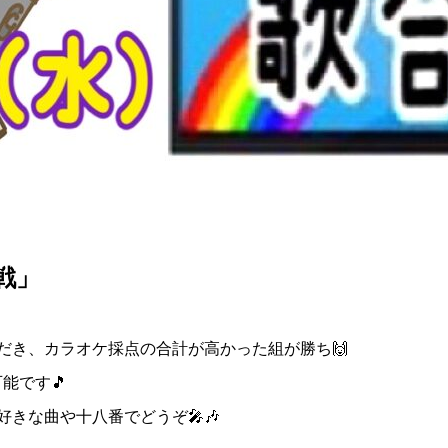
戦」
だき、カラオケ採点の合計が高かった組が勝ち
🙌
可能です
🎵
好きな曲や十八番でどうぞ
🎤🎶