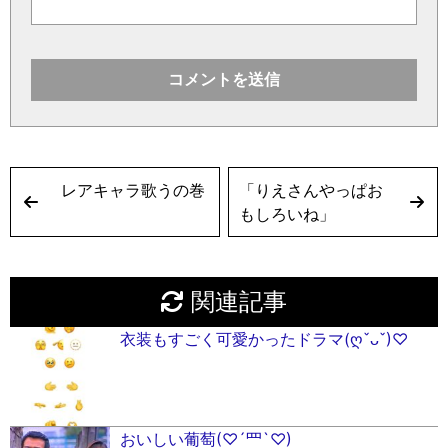
レアキャラ歌うの巻
「りえさんやっぱお
もしろいね」
関連記事
衣装もすごく可愛かったドラマ(ღˇᴗˇ)♡
おいしい葡萄(♡´罒`♡)