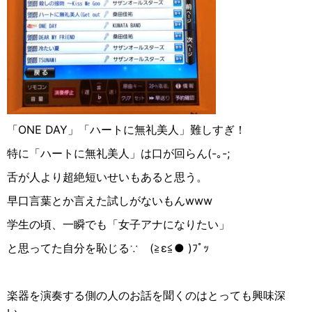
「ONE DAY」「ハートに無礼美人」難しすぎ！
特に「ハートに無礼美人」は口が回らん(-｡-;
舌が人より超絶短いせいもあると思う。
早口言葉とか言えた試しがないもんwww
学生の頃、一瞬でも「女子アナになりたい」
と思ってた自分を恥じる∵︎ゞ(≧︎ε≦︎●︎ )ﾌﾟｯ
楽器を演奏する側の人のお話を聞くのはとっても興味深