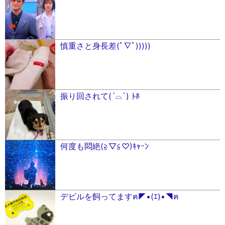
慎重さと身長差(ﾟ∇ﾟ︎)))))
振り回されて(´⌓`) ﾄﾎ
何度も悶絶(≧︎▽︎≦︎♡︎)ｷｬｰﾝ
デビルを飼ってますฅ◤•(ｴ)•◥ฅ