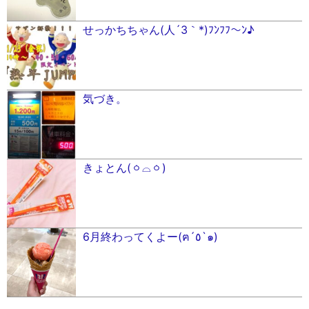
せっかちちゃん(人´3｀*)ﾌﾝﾌﾌ〜ﾝ♪︎
気づき。
きょとん(ㆁ⌓ㆁ)
6月終わってくよー(ฅ´٥`๑)