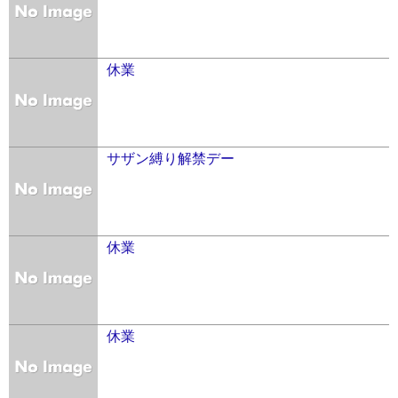
休業
サザン縛り解禁デー
休業
休業