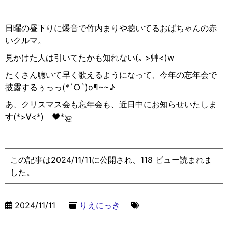
日曜の昼下りに爆音で竹内まりや聴いてるおばちゃんの赤
いクルマ。
見かけた人は引いてたかも知れない(
｡
>
艸
<)w
たくさん聴いて早く歌えるようになって、今年の忘年会で
披露するぅっっ(*´○`)o¶~~
♪
あ、クリスマス会も忘年会も、近日中にお知らせいたしま
す
(*>∀<*)
ゞ♥︎
*:
ஐ
この記事は2024/11/11に公開され、118 ビュー読まれま
した。
2024/11/11
りえにっき