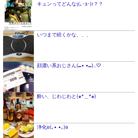
キュンってどんなɿ(｡･ɜ･)ɾ？？
いつまで続くかな、、、
顔濃い系おじさん(⑉• •⑉)‥♡
酔い、じわじわと(๑*＿*๑)
浄化ʚ(｡• •｡)ɞ