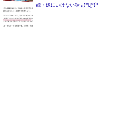
続・嫁にいけない話 ₍₍(꒪່౪̮꒪່)⁾⁾