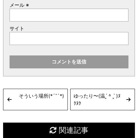
メール
※
サイト
そういう場所(*´˘`*)
ゆったり〜(温ˊ͈ ᐞ ˋ͈ )ﾇ
ｸﾇｸ
関連記事