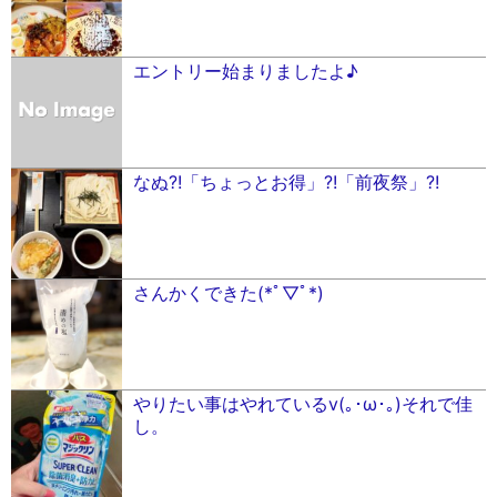
エントリー始まりましたよ♪
なぬ?!「ちょっとお得」?!「前夜祭」?!
さんかくできた(*ﾟ▽ﾟ*)
やりたい事はやれているv(｡･ω･｡)それで佳
し。