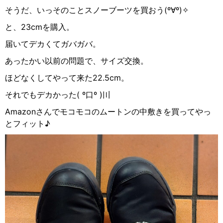
そうだ、いっそのことスノーブーツを買おう(º∀º)✧
と、23cmを購入。
届いてデカくてガバガバ。
あったかい以前の問題で、サイズ交換。
ほどなくしてやって来た22.5cm。
それでもデカかった( º
口
º )
〣
Amazonさんでモコモコのムートンの中敷きを買ってやっ
とフィット♪