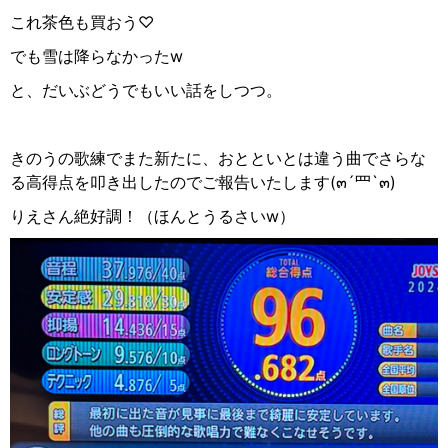
これ茶色も買おう♡
でも雪は降らなかったw
と、だいぶどうでもいい話をしつつ。
きのうの歌練でまた新たに、おとといとは違う曲でさらな
る高得点を叩き出したのでご報告いたします
(
๓
´
罒
`
๓
)
りえさん絶好調！（ほんとうるさいw）