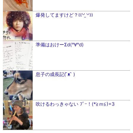
爆発してますけど？꒰꒰꒡ ̫꒡꒱꒱
準備はおけーΣd(°∀°d)
息子の成長記( ᷇ᴥ ᷆ )
吹けるわっきゃない ﾌﾞｰ！(*≧ｍ≦)=3