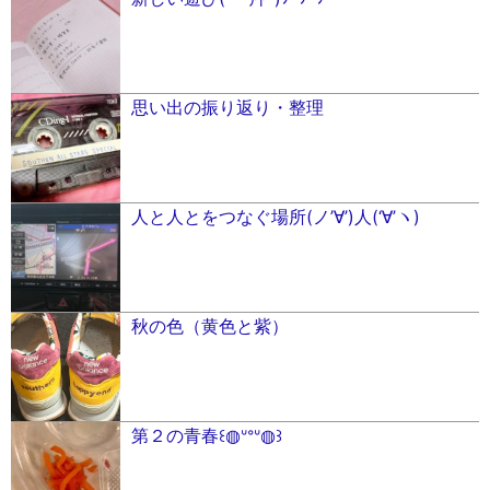
思い出の振り返り・整理
人と人とをつなぐ場所(ノ’∀︎’)人(‘∀︎’ヽ)
秋の色（黄色と紫）
第２の青春꒰◍ᐡᐤᐡ◍꒱