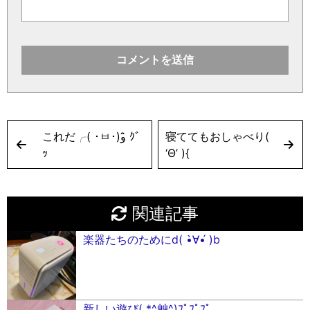
これだ╭( ･ㅂ･)و ̑̑ｸﾞ
寝ててもおしゃべり(
ｯ
‘Θ’ ){
関連記事
楽器たちのためにd( •̀∀•́ )b
新しい遊び( *^艸^)ﾌﾟﾌﾟﾌﾟ