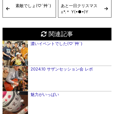
素敵でしょ(♡´艸`)
あと一日クリスマス
⍋*.＊ Y(•●•)Y
関連記事
濃いイベントでした(♡´艸`)
2024.10 サザンセッション会 レポ
魅力がいっぱい