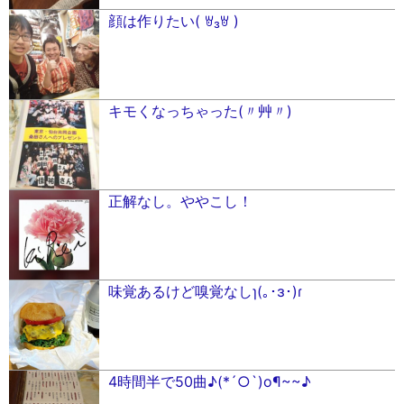
顔は作りたい( ꇐ₃ꇐ )
キモくなっちゃった(〃艸〃)
正解なし。ややこし！
味覚あるけど嗅覚なしɿ(｡･ɜ･)ɾ
4時間半で50曲♪(*´○`)o¶~~♪