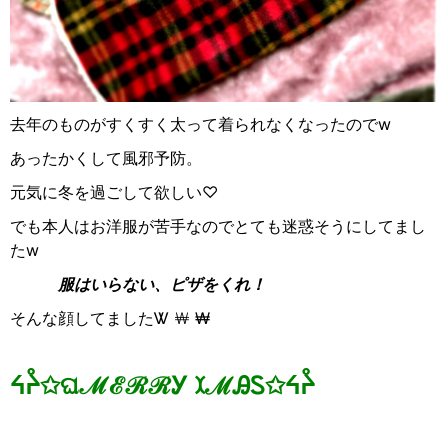
去年のものがすくすく太って着られなくなったのでw
あったかくして風邪予防。
元気に冬を過ごして欲しい♡
でも本人はお洋服が苦手なのでとても迷惑そうにしてまし
たw
服はいらない、ピザをくれ！
そんな顔してましたᏔ
￦
₩
ᔦᔧ
✩
ଘ
ℳℰℛℛ
Ꭹ
ꉧℳ
ᎯᏚ
✩
ᔦᔧ