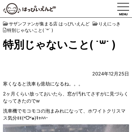
MENU
サザンファンが集まる店 はっぴいえんど
りえにっき
特別じゃないこと( ˙꒳​˙ )
特別じゃないこと( ˙꒳​˙ )
2024年12月25日
寒くなると洗車も億劫になるね。。。
2ヶ月くらい放っておいたら、窓が汚れてさすがに見づらく
なってきたのでw
洗車機でモコモコの泡まみれになって、ホワイトクリスマ
ス気分ꉂꉂ(˃
ᗜ
˂
๑
)
ｷｬﾊﾊｰ