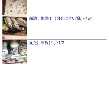
順調！順調！（自分に言い聞かせw）
見た目重視( ◜︎◡︎◝︎ )♡