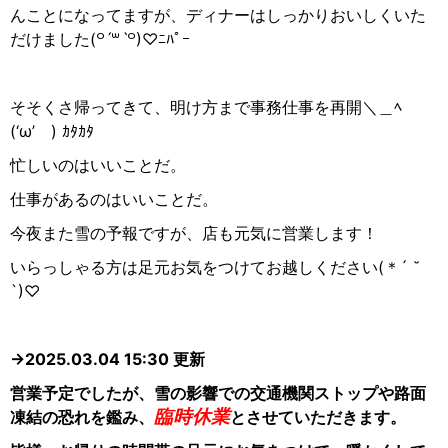
んことになってますが、ディナーはしっかりおいしくいた
だけました(꒪
ˊ
꒳
ˋ
꒪)♡
ﾆﾊﾟｰ
そそくさ帰ってきて、明け方まで事務仕事を再開
＼＿ﾍ
(‘ω’
)
ｶﾀｶﾀ
忙しいのはいいことだ。
仕事があるのはいいことだ。
今夜また雪の予報ですが、店も元気に営業します！
いらっしゃる方は足元お気をつけてお越しください(
＊
´ ˘
`)♡
→2025.03.04 15:30 更新
営業予定でしたが、雪の影響での交通機関ストップや路面
臨時休業
凍結の恐れを鑑み、
とさせていただきます。