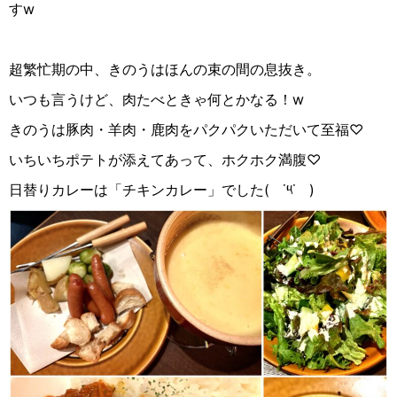
すw
超繁忙期の中、きのうはほんの束の間の息抜き。
いつも言うけど、肉たべときゃ何とかなる！w
きのうは豚肉・羊肉・鹿肉をパクパクいただいて至福♡
いちいちポテトが添えてあって、ホクホク満腹♡
日替りカレーは「チキンカレー」でした(
˙
༥
˙
)