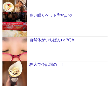
良い眠りゲットᵗʱᵃᵑᵏᵧₒᵤ♡
自然体がいちばん(ｏ’∀︎’)b
駒込で今話題の！！