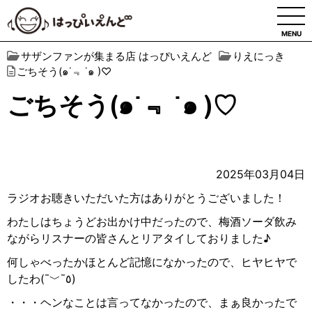
MENU
サザンファンが集まる店 はっぴいえんど
りえにっき
ごちそう(๑˙﹃ ˙๑ )♡
ごちそう(๑˙﹃ ˙๑ )♡
2025年03月04日
ラジオお聴きいただいた方はありがとうございました！
わたしはちょうどお出かけ中だったので、梅酒ソーダ飲み
ながらリスナーの皆さんとリアタイしておりました♪
何しゃべったかほとんど記憶になかったので、ヒヤヒヤで
したわ(¯
﹀
¯
٥
)
・・・ヘンなことは言ってなかったので、まぁ良かったで