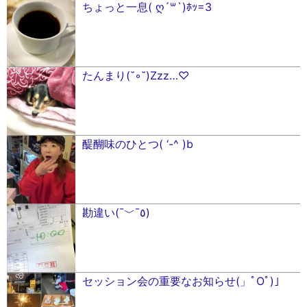
ちょっと一息( ღ´꒳`)ﾎｯ=3
たんまり(˘◦˘)Zzz…♡
醍醐味のひとつ( ‘-^ )b
勘違い(¯﹀¯٥)
セッション会の重要なお知らせ(」ﾟOﾟ)」