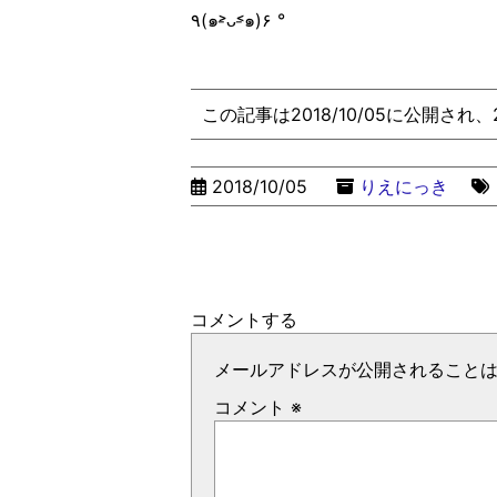
٩(๑˃̵ᴗ˂̵๑)۶ °
この記事は2018/10/05に公開され
2018/10/05
りえにっき
コメントする
メールアドレスが公開されること
コメント
※