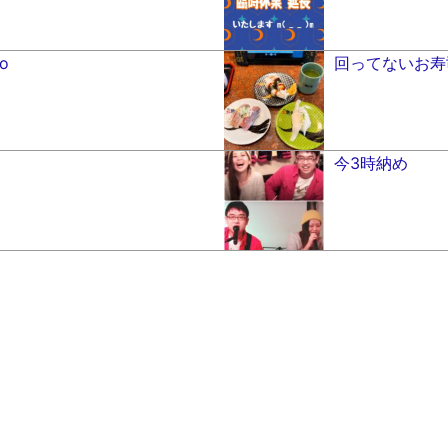
o
回ってないお寿司(
今3時納め