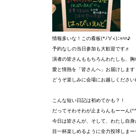
情報多いな！この看板(*ﾉ∀︎<)ﾆｬﾊﾊ♪︎
予約なしの当日参加も大歓迎です♬
演者の皆さんももちろんわたしも、胸
愛と情熱を「皆さんへ」お届けします
どうぞ楽しみに会場にお越しください(*´∇︎`
こんな短い日記は初めてかも？！
だってそわそわが止まらんもーーん(^^;
今日は皆さんが、そして、わたし自身
目一杯楽しめるように全力投球しまー