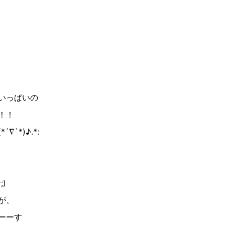
いっぱいの
！！
*)♪︎.*:
)
が、
ーーす