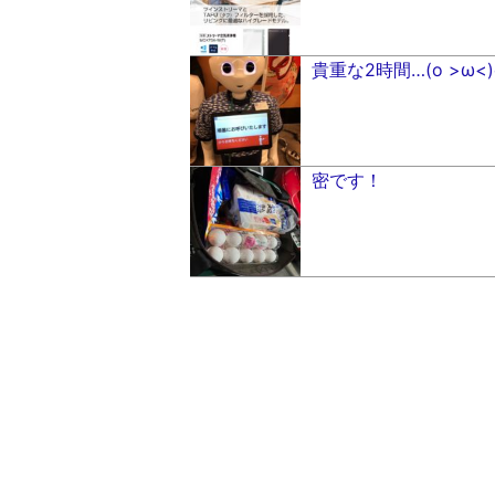
貴重な2時間…(o >ω<)
密です！