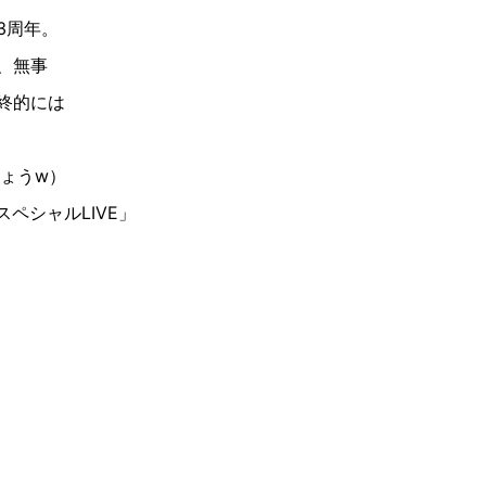
3周年。
、無事
終的には
ょうw）
ペシャルLIVE」