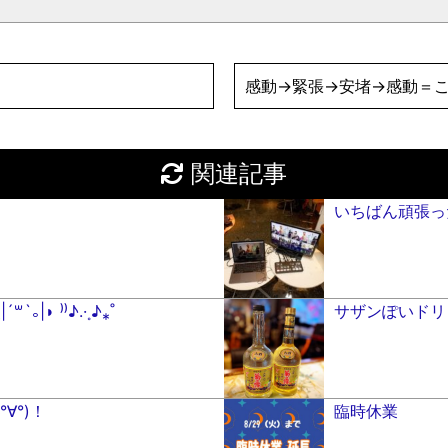
感動→緊張→安堵→感動＝
関連記事
いちばん頑張っ
｡|◗ ⁾⁾♪.·˳♪⁎˚
サザンぽいドリン
∀°)！
臨時休業