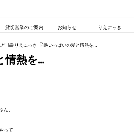
ー
貸切営業のご案内
お知らせ
りえにっき
んど
りえにっき
胸いっぱいの愛と情熱を…
と情熱を…
ぶん、
やって