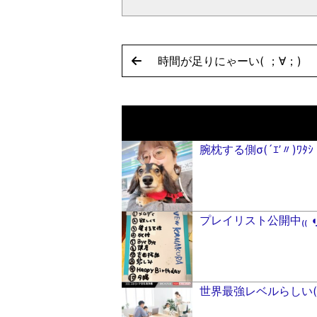
時間が足りにゃーい( ；∀；)
腕枕する側σ(´ｴ’〃)ﾜﾀｼ
プレイリスト公開中₍₍ ◖ฺ|´꒳`
世界最強レベルらしい(°