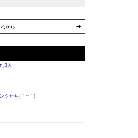
これから
た3人
クたち( ´﹀` )