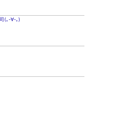
｡-∀-｡)