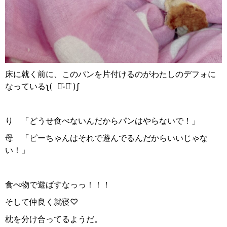
床に就く前に、このパンを片付けるのがわたしのデフォに
なっている‪ʅ(
･᷄֊･᷅
)ʃ‬
り 「どうせ食べないんだからパンはやらないで！」
母 「ピーちゃんはそれで遊んでるんだからいいじゃな
い！」
食べ物で遊ばすなっっ！！！
そして仲良く就寝♡
枕を分け合ってるようだ。