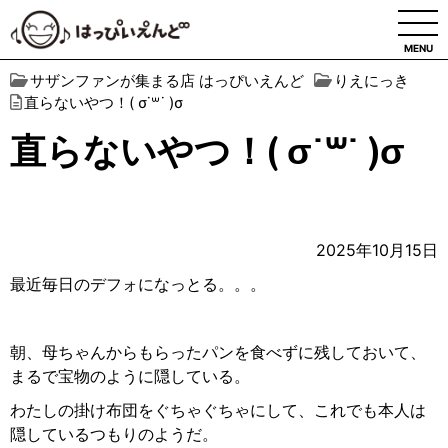
MENU
サザンファンが集まる店 はっぴいえんど
りえにっき
直らないやつ！( σ˙꒳​˙ )σ
直らないやつ！( σ˙꒳​˙ )σ
2025年10月15日
最近毎日のデフォになっとる。。。
朝、母ちゃんからもらったパンを食べずに残しておいて、
まるで宝物のように隠している。
わたしの掛け布団をぐちゃぐちゃにして、これでも本人は
隠しているつもりのようだ。