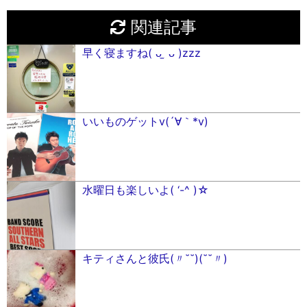
関連記事
早く寝ますね( ᴗ ̫ ᴗ )zzz
いいものゲットv(´∀｀*v)
水曜日も楽しいよ( ‘-^ )☆
キティさんと彼氏(〃˘˘)(˘˘〃)