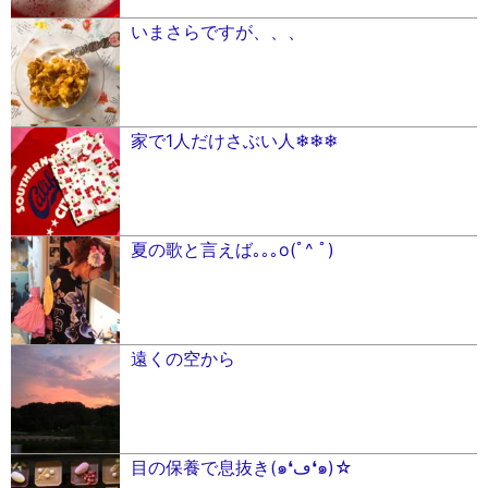
いまさらですが、、、
家で1人だけさぶい人❄︎❄︎❄︎
夏の歌と言えば｡｡｡o(ﾟ^ ﾟ)
遠くの空から
目の保養で息抜き(๑❛ڡ❛๑)☆