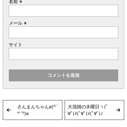
名前
※
メール
※
サイト
さんまんちゃんʚ(꒪ˊ
大混雑の水曜日ヽ(ﾟ
꒳ˋ꒪)ɞ
∀ﾟ)ﾒ(ﾟ∀ﾟ)ﾒ(ﾟ∀ﾟ)ﾉ