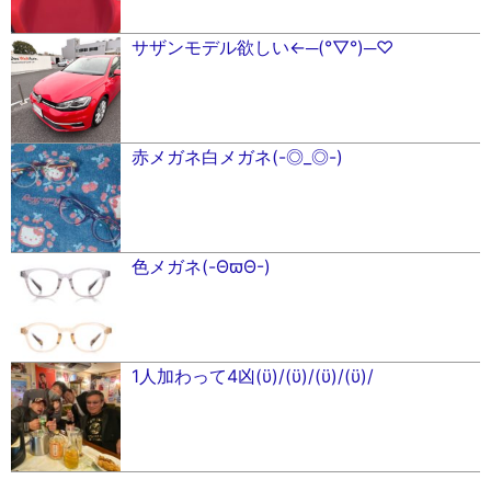
サザンモデル欲しい←─(°▽°)─♡
赤メガネ白メガネ(-◎_◎-)
色メガネ(-ΘϖΘ-)
1人加わって4凶(ϋ)/(ϋ)/(ϋ)/(ϋ)/