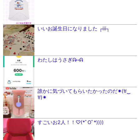
いいお誕生日になりました ┌︎iii┐︎
わたしはうさぎᕱ⑅ᕱ
誰かに気づいてもらいたかったのだ✷(ꇐ‿
ꇐ)✷
すごいお2人！！♡(*ﾟOﾟ*))))