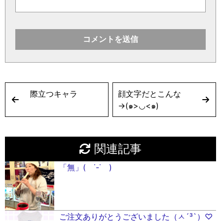
際立つキャラ
顔文字だとこんな
→(๑>◡<๑)
関連記事
「無」( ˙-˙ )
ご注文ありがとうございました（ㅅ´³`）♡