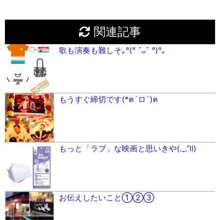
関連記事
歌も演奏も難しそ｡°(° ˆᴗˆ °)°｡
もうすぐ締切です(*ฅ´ロ`)ฅ
もっと「ラブ」な映画と思いきや(._.”ll)
お伝えしたいこと①②③