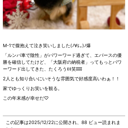
M-1で腹抱えて泣き笑いしました(
ﾉ∀≦｡
)
ﾉ爆
「ルンバ車で陰性」がパワーワード過ぎて、エバースの優
勝を確信してたけど、「大阪府の納税者」ってもっとパワ
ーワード出してきた、たくろう
ꉂꉂ
笑
ʬʬʬ
2人とも知り合いにいそうな雰囲気で好感度高いわぁ！！
家でゆっくりお笑いを観る。
この年末感が幸せだ♡
この記事は2025/12/22に公開され、88 ビュー読まれま