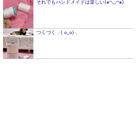
それでもハンドメイドは楽しい(๑ᴖ◡ᴖ๑)
つくづく╭( ๐_๐)╮