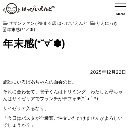
MENU
サザンファンが集まる店 はっぴいえんど
りえにっき
年末感(*˘▿˘✽)
年末感(*˘▿˘✽)
2025年12月22日
施設にいるばあちゃんの面会の日。
それに合わせて、息子くんはトリミング、わたしと母ちゃ
んはサイゼリアでブランチがデフォΨ(*´ч ` *)
サイゼリア入るなり、
「今日はパスタが全種類ご注文いただけませんがよろしい
でしょうか？」