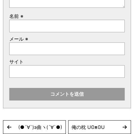
名前
※
メール
※
サイト
(●´∀`)э曲ヽ(´∀`●)
俺の枕 UʘᴥʘU