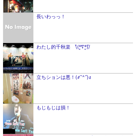
長いわっっ！
わたし的千秋楽 \̏(º̻∇º̻)/̋
立ちションは悪！(҂˘̀^˘́)ง
もじもじは損！