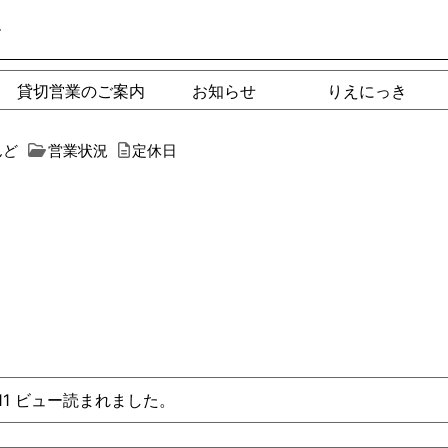
ー
貸切営業のご案内
お知らせ
りえにっき
んど
営業状況
定休日
、11 ビュー読まれました。