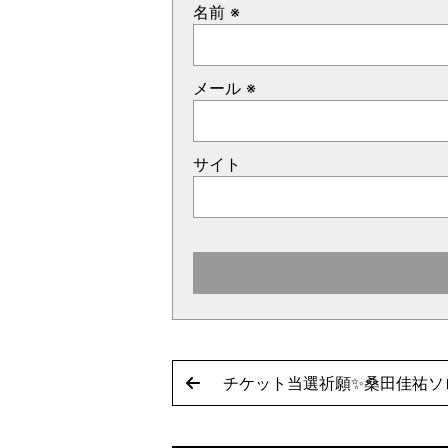
名前
※
メール
※
サイト
チケット当選祈願✨桑田佳祐ソ