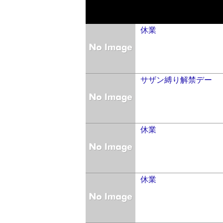
休業
サザン縛り解禁デー
休業
休業