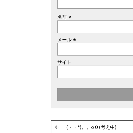
名前
※
メール
※
サイト
(・・*)。。oＯ(考え中)