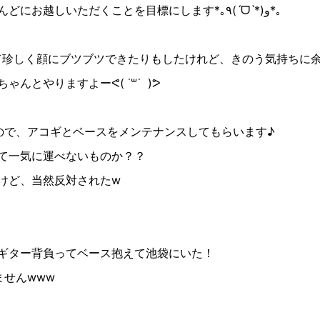
んどにお越しいただくことを目標にします
*
｡٩
(
ˊᗜˋ
*)
و
*
｡
て珍しく顔にブツブツできたりもしたけれど、きのう気持ちに
ちゃんとやりますよーᕙ
( ˙꒳​˙
)
ᕗ
ので、アコギとベースをメンテナンスしてもらいます♪
て一気に運べないものか？？
けど、当然反対されたw
ギター背負ってベース抱えて池袋にいた！
ませんwww