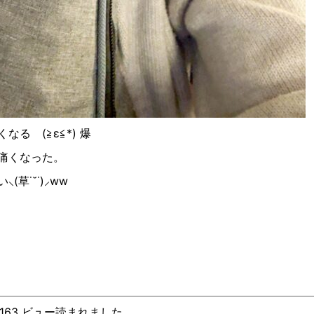
くなるゞ
(≧ε≦*)
爆
痛くなった。
い
⸜(
草
˙˘˙)⸝ww
、163 ビュー読まれました。