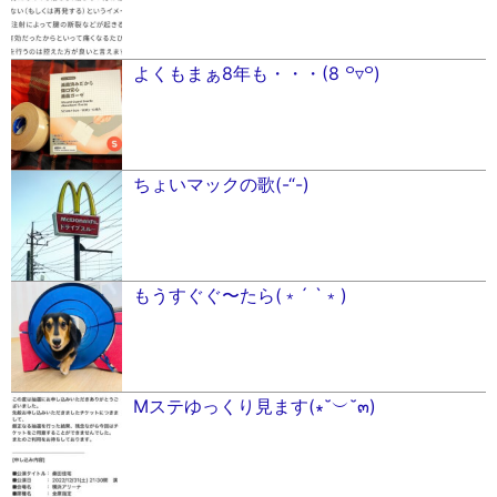
よくもまぁ8年も・・・(8 ꒪▿꒪)
ちょいマックの歌(-“-)
もうすぐぐ〜たら(﹡´ `﹡)
Mステゆっくり見ます(∗˘︶˘๓)