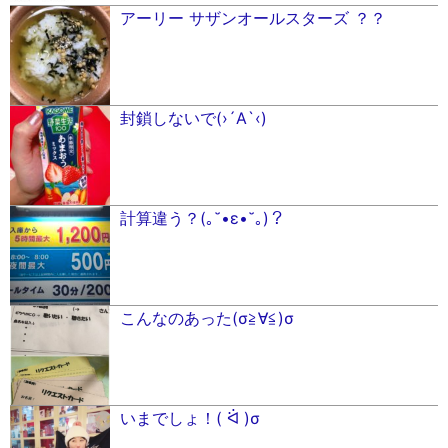
アーリー サザンオールスターズ ？？
封鎖しないで(›´A`‹)
計算違う？(｡˘•ε•˘｡)？
こんなのあった(σ≧∀≦)σ
いまでしょ！( ᐛ )σ