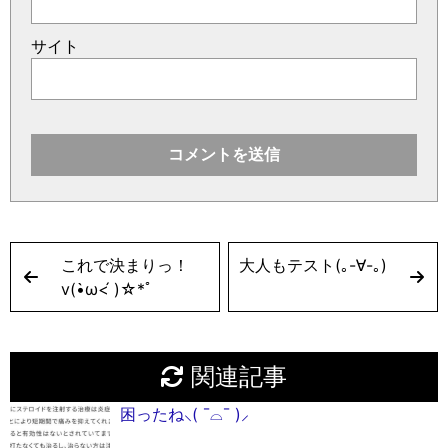
サイト
これで決まりっ！
大人もテスト(｡-∀-｡)
v(•̀ω<́ )☆*ﾟ
関連記事
困ったね⸜( ¯⌓¯ )⸝