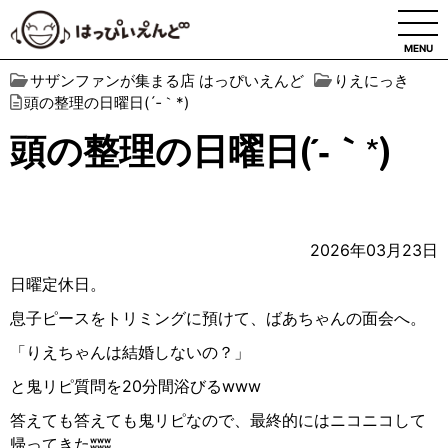
MENU
サザンファンが集まる店 はっぴいえんど
りえにっき
頭の整理の日曜日(´‐｀*)
頭の整理の日曜日(´‐｀*)
2026年03月23日
日曜定休日。
息子ピースをトリミングに預けて、ばあちゃんの面会へ。
「りえちゃんは結婚しないの？」
と鬼リピ質問を20分間浴びるwww
答えても答えても鬼リピなので、最終的にはニコニコして
帰ってきたʬʬʬ