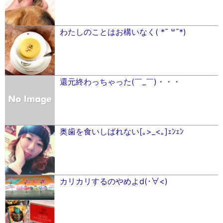
わたしのことはお構いなく( *¯ ꒳¯*)
還元終わっちゃった(￣_￣)・・・
奥歯を食いしばれない[｡>_<｡]ｪﾝｪﾝ
カリカリするのやめよd(･∀︎<)