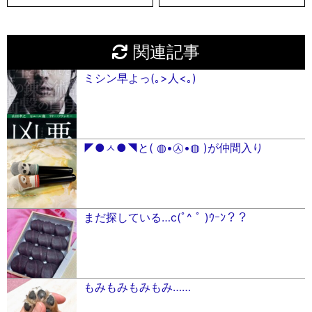
関連記事
ミシン早よっ(｡>人<｡)
◤●ㅅ●◥と( ◍•㉦•◍ )が仲間入り
まだ探している…c(ﾟ^ ﾟ )ｳｰﾝ？？
もみもみもみもみ……