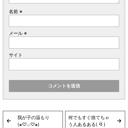
名前
※
メール
※
サイト
我が子の温もり
何でもすぐ捨てちゃ
(๑♡⌓♡๑)
う人あるある( ᐛ )