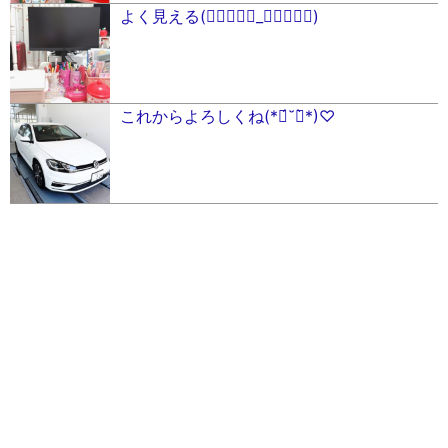
よく見える(ↂ⃙⃙⃚⃛_ↂ⃙⃙⃚⃛)
これからよろしくね(*ฅ́˘ฅ̀*)♡