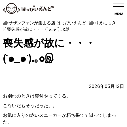
MENU
サザンファンが集まる店 はっぴいえんど
りえにっき
喪失感が故に・・・(´๑_๑`).｡oஇ
喪失感が故に・・・
(´๑_๑`).｡oஇ
2026年05月12日
お別れのときは突然やってくる。
こないだもそうだった。。
お気に入りの赤いスニーカーが朽ち果てて逝ってしまっ
た。