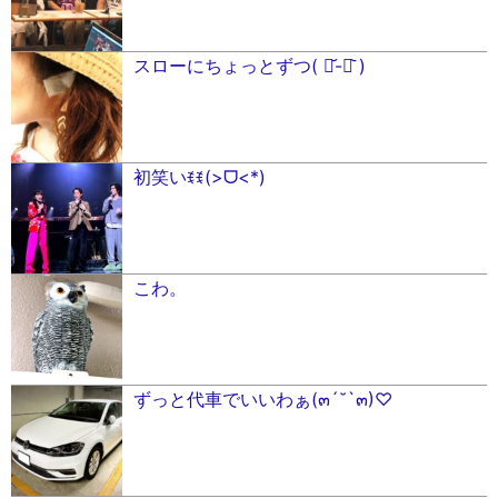
スローにちょっとずつ( ･᷄-･᷅ )
初笑いꉂꉂ(>ᗜ<*)
こわ。
ずっと代車でいいわぁ(๓´˘`๓)♡