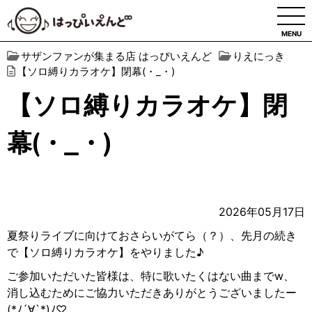
MENU
サザンファンが集まる店 はっぴいえんど
りえにっき
【ソロ縛りカラオケ】閉幕(・_・)
【ソロ縛りカラオケ】閉
幕(・_・)
2026年05月17日
夏祭りライブに向けておさらいがてら（？）、先月の続き
で【ソロ縛りカラオケ】をやりました♪
ご参加いただいた皆様は、特に歌いたくはない曲までw、
消し込むためにご協力いただきありがとうございましたー
(*
ﾉ
´∀`*)
ﾉ
♡