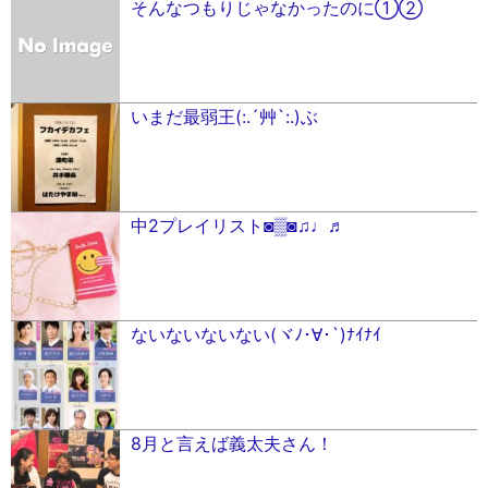
そんなつもりじゃなかったのに①②
いまだ最弱王(:.´艸`:.)ぶ
中2プレイリスト◙▒◙♫♩♬
ないないないない(ヾﾉ･∀･`)ﾅｲﾅｲ
8月と言えば義太夫さん！