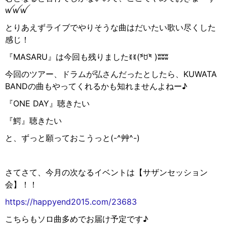
ꪝꪝꪝ
とりあえずライブでやりそうな曲はだいたい歌い尽くした
感じ！
『MASARU』は今回も残りましたꉂꉂ(
˃᷄
ꇴ
˂᷅
)ʬʬʬ
今回のツアー、ドラムが弘さんだったとしたら、KUWATA
BANDの曲もやってくれるかも知れませんよねー♪
『ONE DAY』聴きたい
『鰐』聴きたい
と、ずっと願っておこうっと(-^
艸
^-)
さてさて、今月の次なるイベントは【サザンセッション
会】！！
https://happyend2015.com/23683
こちらもソロ曲多めでお届け予定です♪