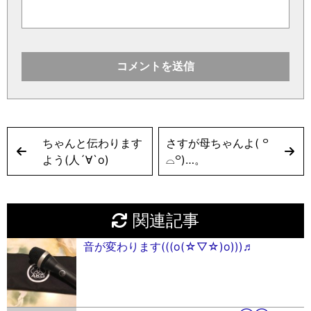
ちゃんと伝わります
さすが母ちゃんよ( ꒪
よう(人´∀`o)
⌓꒪)…。
関連記事
音が変わります(((ο(☆︎▽︎☆︎)ο)))♬