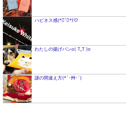
ハピネス感(*ฅ́˘ฅ̀*)♡
わたしの揚げパンo( T_T )o
謎の間違え方(*´･艸･`)