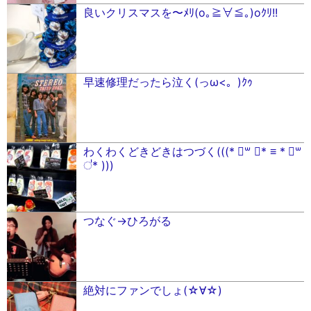
良いクリスマスを〜ﾒﾘ(o｡≧︎∀︎≦︎｡)oｸﾘ!!
早速修理だったら泣く(っω<。)ｸｩ
わくわくどきどきはつづく(((* ॑꒳ ॑* ≡ * ॑꒳
॑* )))
つなぐ→ひろがる
絶対にファンでしょ(☆∀☆)