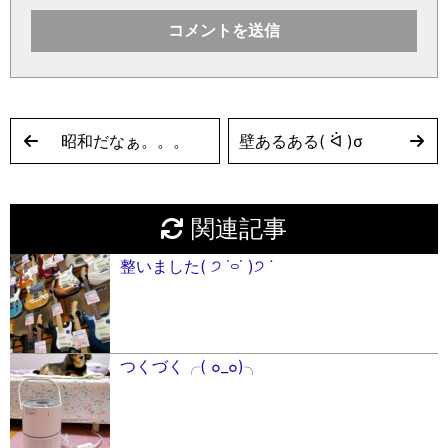
昭和だなぁ。。。
壁あるある( ᐛ )σ
関連記事
整いました( ੭ ˙࿁˙ )੭ ᐝ
つくづく╭( ๐_๐)╮