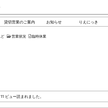
ー
貸切営業のご案内
お知らせ
りえにっき
んど
営業状況
臨時休業
、11 ビュー読まれました。