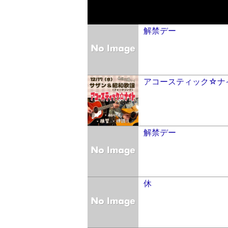
解禁デー
アコースティック☆ナ
解禁デー
休