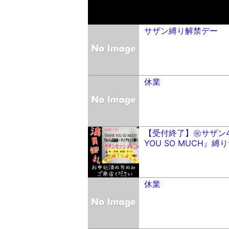
サザン縛り解禁デー
休業
【受付終了】㊗️サザン
YOU SO MUCH』
休業