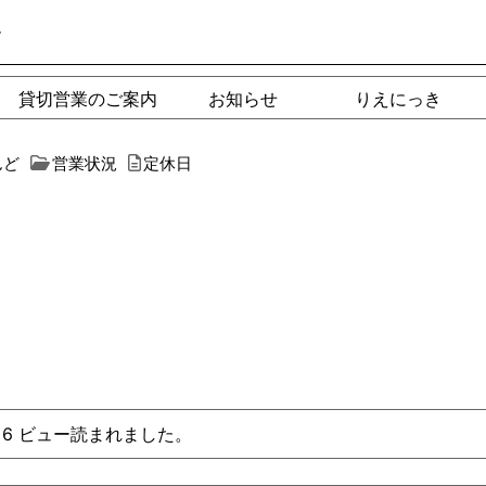
ー
貸切営業のご案内
お知らせ
りえにっき
んど
営業状況
定休日
れ、6 ビュー読まれました。