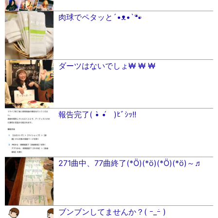
肉球でペタッと´•ᴥ•`🐾
ダーツはないでしょ₩ ₩ ₩
報告完了( •̀ •́ゞ)ﾋﾞｼｯ!!
271曲中、77曲終了(*Ӧ)(*ӧ)(*Ӧ)(*ӧ)～♬
ブンブンしてませんか？( ｰ_ｰ́ )