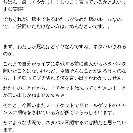
ちばん、厳しくやかましくしつこく言っているかと思いま
すꉂꉂ
笑
ʬʬʬ
でもそれが、店主であるわたしが決めた店のルールなの
で、ご賛同いただけない方はごめんなさいです。。
まず、わたしが死ぬほどイヤなんですね、ネタバレされる
のが。
これまで自分がライブに参戦する前に他人からネタバレを
聞いたことはないけれど、今後そんなことがあろうものな
ら、トチ狂ってブチ切れて何を言い出すかわかりません。
わたしのことだから、「チケット代払ってください！」と
か言い出しかねませんｗｗｗ
それと、今回いまだノーチケットでリセールゲットのチャ
ンスに期待をされている方が多くいらっしゃいます。
そのような状況で、ネタバレ容認するのは酷だと思ってい
ます。