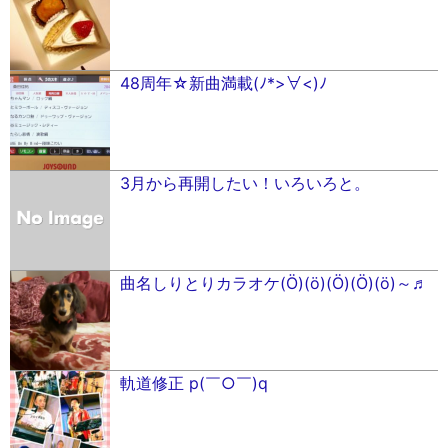
48周年☆新曲満載(ﾉ*>∀<)ﾉ
3月から再開したい！いろいろと。
曲名しりとりカラオケ(Ӧ)(ӧ)(Ӧ)(Ӧ)(ӧ)～♬
軌道修正 p(￣○︎￣)q