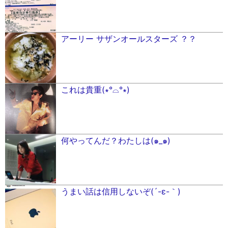
アーリー サザンオールスターズ ？？
これは貴重(∗︎°⌓︎°∗︎)
何やってんだ？わたしは(๑_๑)
うまい話は信用しないぞ(´-ε-｀)