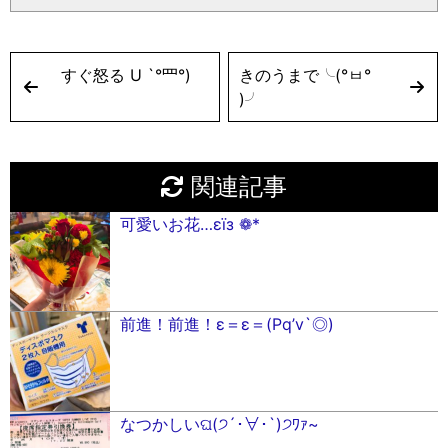
すぐ怒る U `°罒°)
きのうまで╰(°ㅂ°
)╯
関連記事
可愛いお花…εïз ❁*
前進！前進！ε＝ε＝(Pq’v`◎)
なつかしいଘ(੭´･∀･`)੭ ﾜｧ~