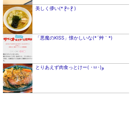
美しく儚い(* ⁰̷̴͈࿁ ⁰̷̴͈ )
「悪魔のKISS」懐かしいな(*´艸｀*)
とりあえず肉食っとけー( ･ㅂ･)و