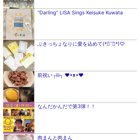
“Darling” LISA Sings Keisuke Kuwata
ぶきっちょなりに愛を込めて(*ฅ́˘ฅ̀*)♡
前祝い┌iii┐ ♥•ᴥ•♥
なんだかんだで第3弾！！
肉まんと肉まん