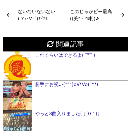
ないないないない
このじゃがビー最高
(ヾﾉ･∀･`)ﾅｲﾅｲ
((美^～^味))♪︎
関連記事
これくらいはできるよ( ˘꒳˘ )
勝手にお祝い(*^^)o∀*∀o(^^*)
やっと3曲入りました( ｣´0｀)｣