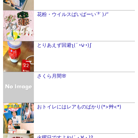
花粉・ウイルスばいばーい˙³˙ )ﾉ”
とりあえず回避ʅ(´◔౪◔)ʃ
さくら月間🌸
おトイレにはレアものばかり(*>艸<*)
火曜日ですよね(´・∀・)?