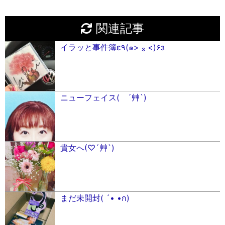
関連記事
イラッと事件簿ε٩(๑> ₃ <)۶з
ニューフェイス( ´艸`)
貴女へ(♡´艸`)
まだ未開封( ´• •ก)