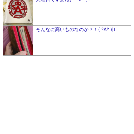
そんなに高いものなのか？！( ºΔº )〣