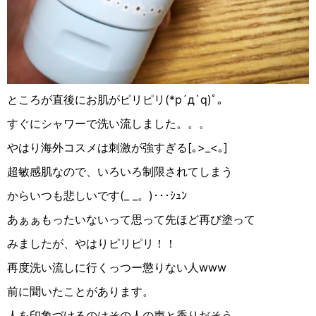
ところが直後にお肌がピリピリ(*p´д`q)ﾟ｡
すぐにシャワーで洗い流しました。。。
やはり海外コスメは刺激が強すぎる[｡>_<｡]
超敏感肌なので、いろいろ制限されてしまう
からいつも悲しいです(_ _。)･･･ｼｭﾝ
あぁぁもったいないって思って先ほど再び塗って
みましたが、やはりピリピリ！！
再度洗い流しに行くっつー懲りない人www
前に聞いたことがあります。
人を印象づけるのはその人の声と香りだそう。