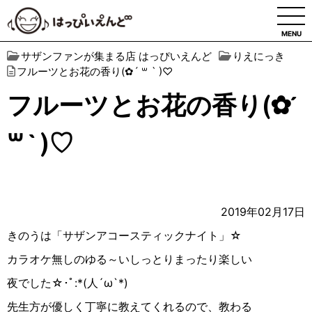
MENU
サザンファンが集まる店 はっぴいえんど
りえにっき
フルーツとお花の香り(✿︎´ ꒳ ` )♡︎
フルーツとお花の香り(✿︎´
꒳ ` )♡︎
2019年02月17日
きのうは「サザンアコースティックナイト」☆
カラオケ無しのゆる～いしっとりまったり楽しい
夜でした☆︎･ﾟ:*(人´ω`*)
先生方が優しく丁寧に教えてくれるので、教わる