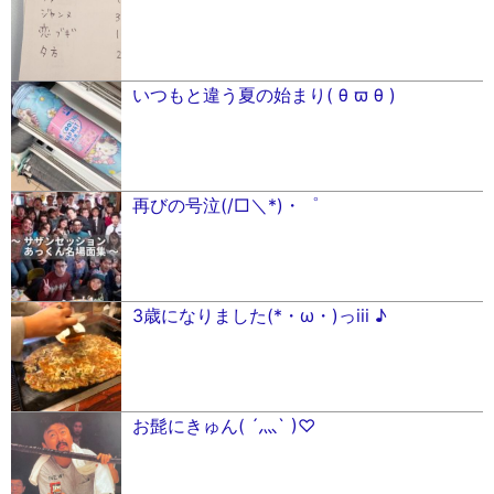
いつもと違う夏の始まり( θ ϖ θ )
再びの号泣(/□＼*)・゜
3歳になりました(*・ω・)っiii ♪︎
お髭にきゅん( ´灬` )♡