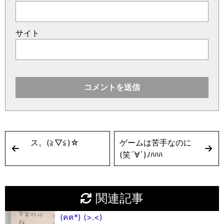
サイト
ス。(≧︎▽︎≦︎)☆︎
ゲームは苦手なのに
(笑´∀︎`)ﾉﾊﾊﾊ
関連記事
(ฅฅ*) (>.<)