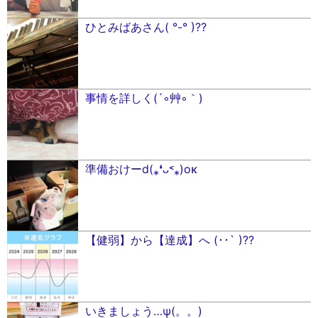
ひとみばあさん( °-° )⁇
事情を詳しく(´◦艸◦｀)
準備おけーd(⁎❛ᴗ˂⁎)οκ
【健弱】から【達成】へ (･･` )??
いきましょう…ψ(。。)