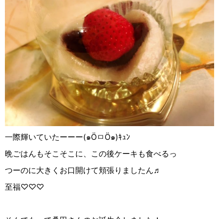
一際輝いていたーーー(๑ÖㅁÖ๑)ｷｭﾝ
晩ごはんもそこそこに、この後ケーキも食べるっ
つーのに大きくお口開けて頬張りましたん♬
至福♡♡♡