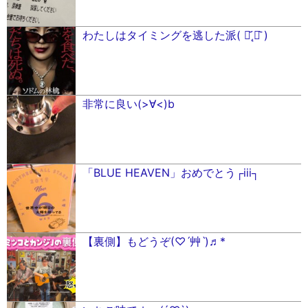
わたしはタイミングを逃した派( ･᷄˛･᷅ )
非常に良い(>∀︎<)b
「BLUE HEAVEN」おめでとう┌︎iii┐︎
【裏側】もどうぞ(♡ˊ艸ˋ)♬*