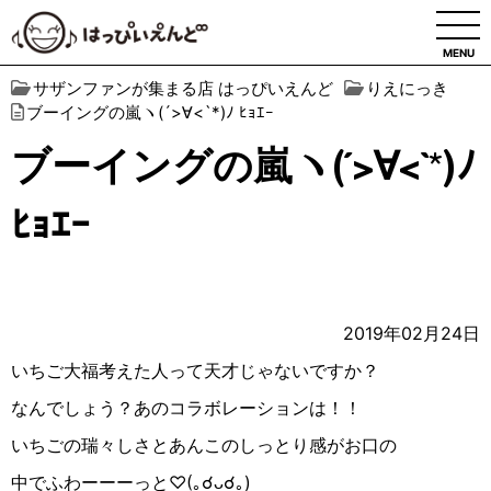
MENU
サザンファンが集まる店 はっぴいえんど
りえにっき
ブーイングの嵐ヽ(´>∀︎<`*)ﾉ ﾋｮｴｰ
ブーイングの嵐ヽ(´>∀︎<`*)ﾉ
ﾋｮｴｰ
2019年02月24日
いちご大福考えた人って天才じゃないですか？
なんでしょう？あのコラボレーションは！！
いちごの瑞々しさとあんこのしっとり感がお口の
中でふわーーーっと♡(｡☌︎ᴗ☌︎｡)