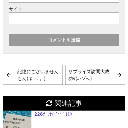
サイト
記憶にございません
サプライズ訪問大成
もん( p′︵‵。)
功v(｡-∀-｡)
関連記事
226だけ( ´﹀` )◎