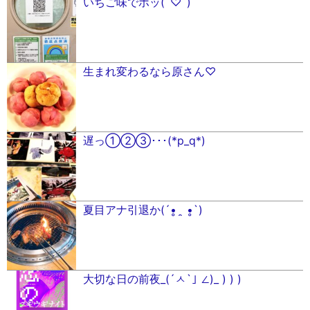
いちご味でホッ(´♡`)
生まれ変わるなら原さん♡
遅っ①②③･･･(*p_q*)
夏目アナ引退か(´•̥ ̯ •̥`)
大切な日の前夜_(´ㅅ`｣ ∠)_ ) ) )