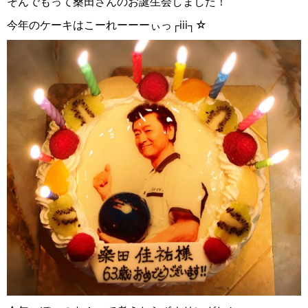
そんでもって桑田さんのお誕生会しました！
今年のケーキはこーれーーーぃっ┌︎iii┐︎☆