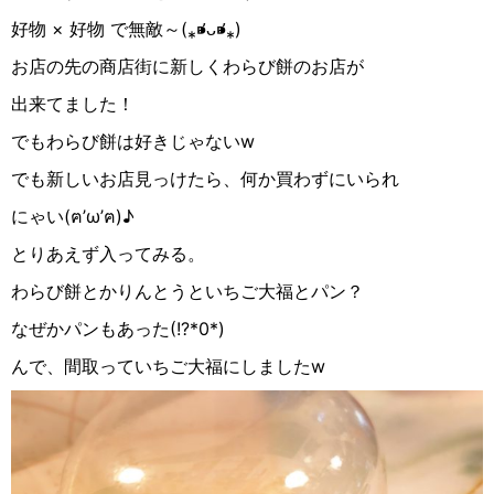
好物 × 好物 で無敵～(⁎⁍̴̛ᴗ⁍̴̛⁎)
お店の先の商店街に新しくわらび餅のお店が
出来てました！
でもわらび餅は好きじゃないw
でも新しいお店見っけたら、何か買わずにいられ
にゃい(ฅ’ω’ฅ)♪︎
とりあえず入ってみる。
わらび餅とかりんとうといちご大福とパン？
なぜかパンもあった(!?*0*)
んで、間取っていちご大福にしましたw