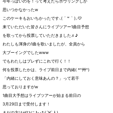
今年っぽいのを！って考えたらボウリングしか
思いつかなかったw
このケーキもおいちかったです⸜( ´ ꒳ ` )⸝♡︎
来ていただいた皆さんにライブツアー1曲目予想
を歌ってから投票していただきました♬♪
わたしも渾身の1曲を歌いましたが、全員から
大ブーイングでしたwww
でもわたしはブレずにこれで行く！！
何を投票したかは、ライブ前日まで内緒( *^艸^)
「内緒にしておく意味あんの？」って若干
思っておりますがw
1曲目大予想はライブツアーが始まる前日の
3月29日まで受付します！
まだの方はぜひに♪︎･･*:(´∀︎`人)