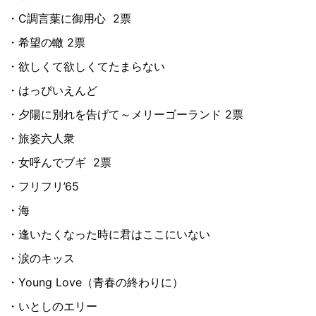
・C調言葉に御用心
2票
・希望の轍 2票
・欲しくて欲しくてたまらない
・はっぴいえんど
・夕陽に別れを告げて～メリーゴーランド 2票
・旅姿六人衆
・女呼んでブギ
2票
・フリフリ’65
・海
・逢いたくなった時に君はここにいない
・涙のキッス
・Young Love（青春の終わりに）
・いとしのエリー