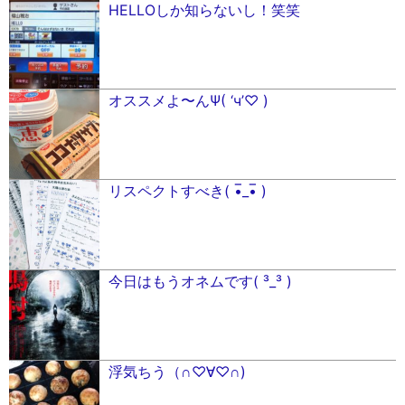
HELLOしか知らないし！笑笑
オススメよ〜んΨ( ‘ч’♡ )
リスペクトすべき( •̅_•̅ )
今日はもうオネムです( ³_³ )
浮気ちう（∩♡∀♡∩)