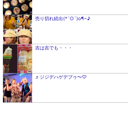
売り切れ続出(*´○`)o¶~♪
吉は吉でも・・・
♬ジジデハゲデブゥ〜♡