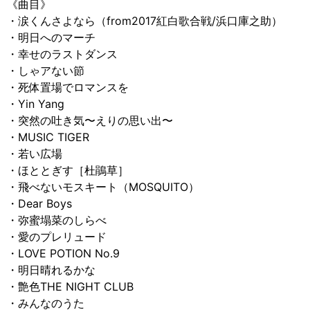
《曲目》
・涙くんさよなら（from2017紅白歌合戦/浜口庫之助）
・明日へのマーチ
・幸せのラストダンス
・しゃアない節
・死体置場でロマンスを
・Yin Yang
・突然の吐き気〜えりの思い出〜
・MUSIC TIGER
・若い広場
・ほととぎす［杜鵑草］
・飛べないモスキート（MOSQUITO）
・Dear Boys
・弥蜜塌菜のしらべ
・愛のプレリュード
・LOVE POTION No.9
・明日晴れるかな
・艶色THE NIGHT CLUB
・みんなのうた