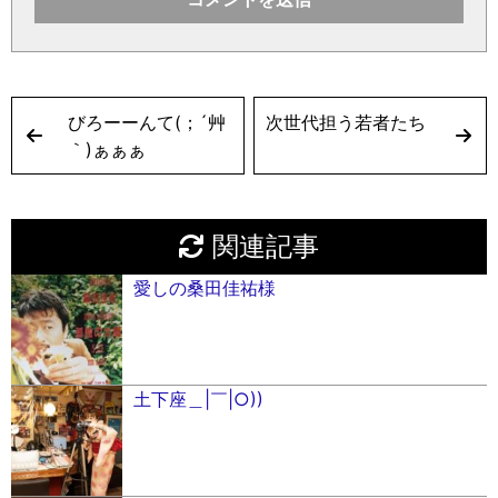
びろーーんて(；´艸
次世代担う若者たち
｀)ぁぁぁ
関連記事
愛しの桑田佳祐様
土下座＿|￣|○))