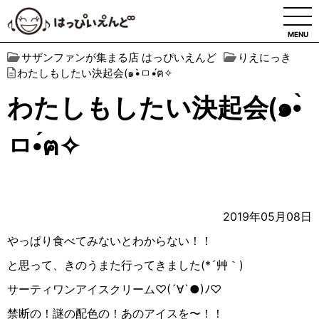
MENU
サザンファンが集まる店 はっぴいえんど
りえにっき
わたしもしたい決起会(๑•̀ㅁ•́ฅ✧︎
わたしもしたい決起会(๑•̀
ㅁ•́ฅ✧︎
2019年05月08日
やっぱり食べてみないとわからない！！
と思って、きのうまた行ってきました
(
*´
艸｀
)
サーティワンアイスクリーム♡︎
(
´
∀︎
`
●︎
)
ﾉ
♡︎
禁断の！謎の配色の！あのアイスを〜！！