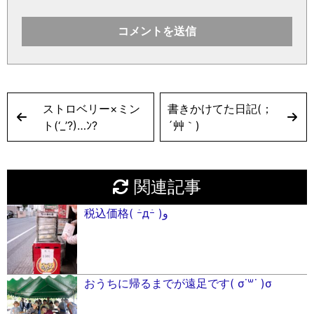
ストロベリー×ミン
書きかけてた日記(；
ト(‘_’?)…ﾝ?
´艸｀)
関連記事
税込価格( ｰ̀дｰ́ )و
おうちに帰るまでが遠足です( σ˙꒳​˙ )σ