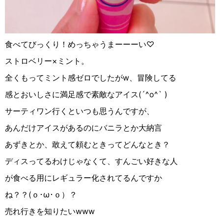
食べてびっくり！めっちゃうまーーーい♡
ストロベリー
×
ミント。
全くもってミント感ゼロでしたがw、冒険してる
感とおいしさに満足感で素敵なアイス
(
´^o^`
)
サーティワン行くといつも思うんですが、
あんだけアイスがあるのにバニラとか大納言
あずきとか、敢えて頼むときってどんなとき？
ディスってるわけじゃなくて、すんごい好きな人
が食べる用にレギュラー化されてるんですか
ね？？
(
ｏ･
ω
･ｏ）？
売れ行きを知りたい
www