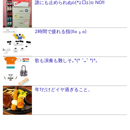
誰にも止められぬo(*≧□≦)o NO!!
2時間で疲れる指(ll๐ ₃ ๐)
歌も演奏も難しそ｡°(° ˆᴗˆ °)°｡
年1だけどイヤ過ぎること。