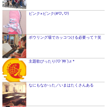
ピンク×ピンク(#♡︎｡♡︎)
ボウリング場でカッコつける必要って？笑
主題歌ぴったり(♡ˊ艸ˋ)♬*
なにもなかった／いまはたくさんある