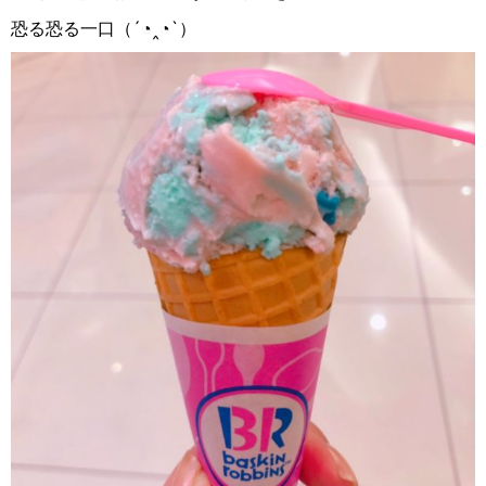
恐る恐る一口（
´
◔︎
‸
◔︎
`
）