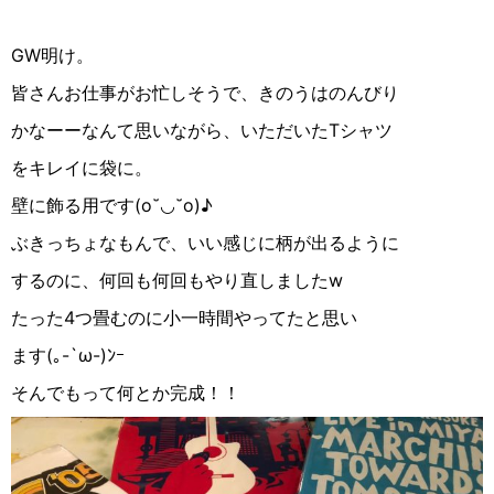
GW
明け。
皆さんお仕事がお忙しそうで、きのうはのんびり
かなーーなんて思いながら、いただいた
T
シャツ
をキレイに袋に。
壁に飾る用です
(
o˘
◡︎
˘o
)
♪︎
ぶきっちょなもんで、いい感じに柄が出るように
するのに、何回も何回もやり直しました
w
たった
4
つ畳むのに小一時間やってたと思い
ます
(
｡
-`ω-
)
ﾝｰ
そんでもって何とか完成！！