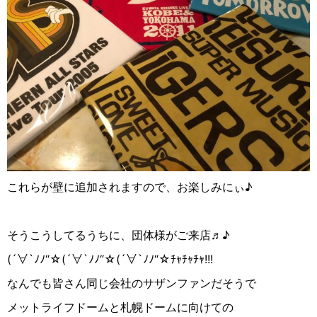
これらが壁に追加されますので、お楽しみにぃ♪
そうこうしてるうちに、団体様がご来店♬♪
(
´
∀︎
`
ﾉﾉ
“
☆︎
(
´
∀︎
`
ﾉﾉ
“
☆︎
(
´
∀︎
`
ﾉﾉ
“
☆︎
ﾁｬﾁｬﾁｬ
!!!
なんでも皆さん同じ会社のサザンファンだそうで
メットライフドームと札幌ドームに向けての