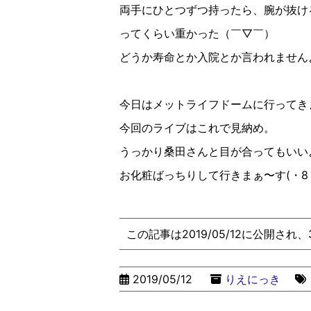
両手にひとつずつ持ったら、腕が抜け
ってくらい重かった（￣
▽︎￣）
どうか寿命とか入院とか言われません
今日はメットライフドームに行ってき
今回のライブはこれで見納め。
うっかり桑田さんと目が合ってもいい
お化粧ばっちりして行きまぁ〜す
(
・
8
この記事は2019/05/12に公開され
2019/05/12
りえにっき