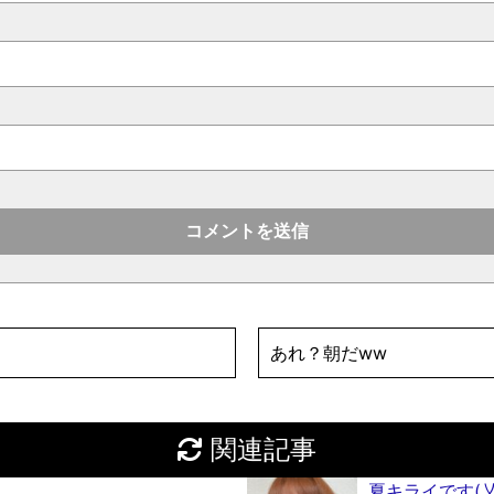
あれ？朝だww
関連記事
夏キライです(乂’ ³ 