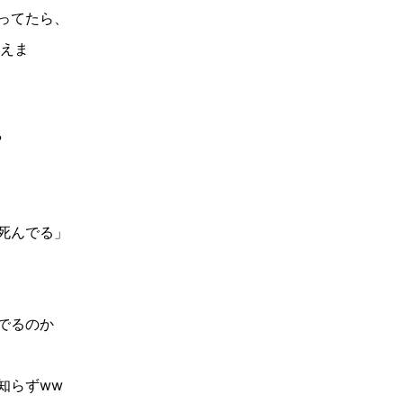
ってたら、
えま
?
死んでる」
でるのか
知らず
ww