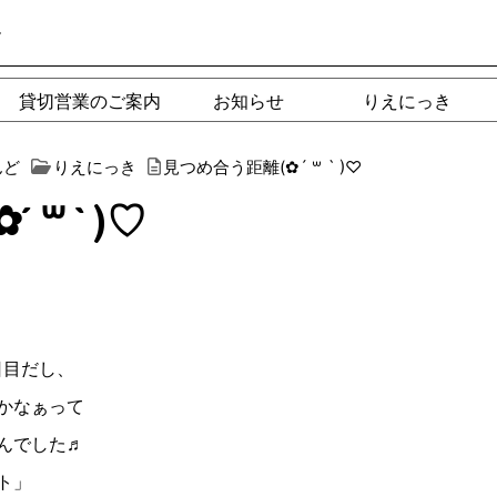
ー
貸切営業のご案内
お知らせ
りえにっき
んど
りえにっき
見つめ合う距離(✿︎´ ꒳ ` )♡︎
꒳ ` )♡︎
日目だし、
かなぁって
んでした♬
ト」