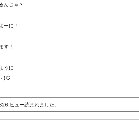
るんじゃ？
よーに！
ます！
ように
・
)
♡︎
、326 ビュー読まれました。