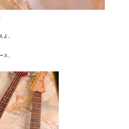
。
えよ。
ース。