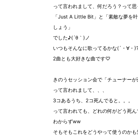
って言われまして、何だろう？って思
「
Just A Little Bit
」と「素敵な夢を叶
しょう」
でした
♪︎
(
´θ
｀
)
ノ
いつもそんなに歌ってるかな
(
´
・∀︎・
)
2
曲とも大好きな曲です♡
きのうセッション会で「チューナーが
って言われまして、、、
3
コあるうち、
2
コ死んでると。。。
って言われても、どれの何がどう死ん
わからず
ww
そもそもこれをどうやって使うのかも