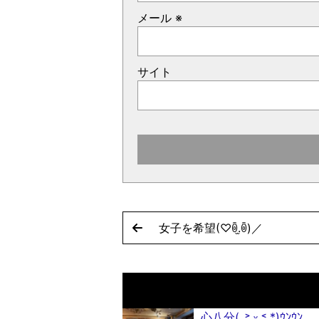
メール
※
サイト
女子を希望(♡︎ꉺ.̫ꉺ)／
心八分(｡˃ ᵕ ˂ *)ｳﾝｳﾝ