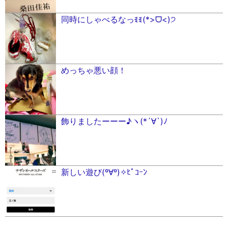
同時にしゃべるなっꉂꉂ(*>ᗜ<)੭
めっちゃ悪い顔！
飾りましたーーー♪︎ヽ(*´∀︎`)ﾉ
新しい遊び(º∀º)✧ﾋﾟｺｰﾝ