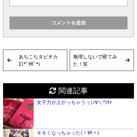
あちこちタピオカ
無理しないで寝てみ
Σ(*ﾟ艸ﾟ*)
た！笑
関連記事
女子力が上がっちゃうぅ(ﾉ∀︎＼*)ｷｬ
キモくなっちゃった(〃艸〃)