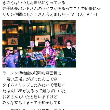
きのうはいつもお世話になっている
井手隊長バンドさんのライブがあるってことで応援に📣
サザン仲間にもたくさん会えました(=´∀｀)人(´∀｀=)
ラーメン博物館の昭和な雰囲気に
「若い広場」がぴったんこで👍
タイムスリップしたみたいで感動✨
たぶんLIVEがあるって知らずにいた
お客さんもいたと思いますけど
みんな立ち止まって手拍子して👏