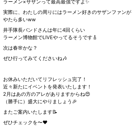
ラーメン×サザンって最高最強ですよ✨
実際に、わたしの周りにはラーメン好きのサザンファンが
やたら多いww
井手隊長バンドさんは年に4回くらい
ラーメン博物館でLIVEやってるそうです🎸
次は春🌸かな？
ぜひ行ってみてくださいね🎶
お休みいただいてリフレッシュ完了！
近々新たにイベントを発表いたします！
2月はあの方のアレがありますからね😍
（勝手に）盛大にやりましょう🎉
またご案内いたします📝
ぜひチェックを〜❤️