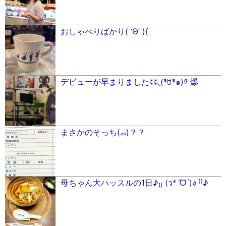
おしゃべりばかり( ‘Θ’ ){
デビューが早まりましたꉂꉂ◟(˃᷄ꇴ˂᷅๑)༡ 爆
まさかのそっち(‎ࡇ‎)？？
母ちゃん大ハッスルの1日♪₍₍ (ว*ˊᗜˋ)ง ⁾⁾♪