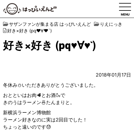
MENU
サザンファンが集まる店 はっぴいえんど
りえにっき
好き×好き (pq♥︎∀︎♥︎`)
好き×好き (pq♥︎∀︎♥︎`)
2018年01月17日
冬休み⛄️いただきありがとうございました。
おとといはお肉🥩とお酒🍶で
きのうはラーメン🍜たんまりと。
新横浜ラーメン博物館
ラーメン好きなのに実は2回目でした！
ちょっと遠いのです😓