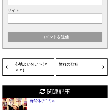
サイト
心地よい酔い〜(〃
憧れの歌姫
ｖ〃)
関連記事
自然体(*˙˘˙*)ஐ