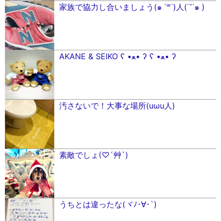
家族で協力し合いましょう(๑ ˙꒳​˙)人(˙˘˙๑ )
AKANE & SEIKO ʕ •ﻌ• ʔ ʕ •ﻌ• ʔ
汚さないで！大事な場所(uωu人)
素敵でしょ(♡´艸`)
うちとは違ったな(ヾﾉ･∀･`)