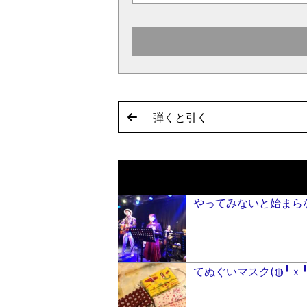
弾くと引く
やってみないと始まら
てぬぐいマスク(◍╹ｘ╹