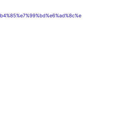
e7%b4%85%e7%99%bd%e6%ad%8c%e