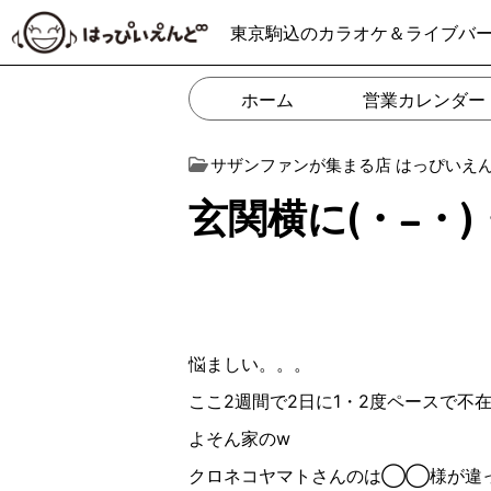
東京駒込のカラオケ＆ライブバ
ホーム
営業カレンダー
サザンファンが集まる店 はっぴいえ
玄関横に(・−︎・
悩ましい。。。
ここ
2
週間で
2
日に
1
・
2
度ペースで不
よそん家の
w
クロネコヤマトさんのは◯◯様が違