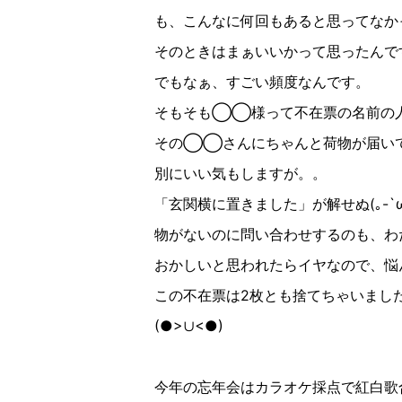
も、こんなに何回もあると思ってなか
そのときはまぁいいかって思ったんで
でもなぁ、すごい頻度なんです。
そもそも◯◯様って不在票の名前の
その◯◯さんにちゃんと荷物が届い
別にいい気もしますが。。
「玄関横に置きました」が解せぬ
(
｡
-`
物がないのに問い合わせするのも、わ
おかしいと思われたらイヤなので、悩
この不在票は
2
枚とも捨てちゃいまし
(
●︎
>
∪︎
<
●︎
)
今年の忘年会はカラオケ採点で紅白歌