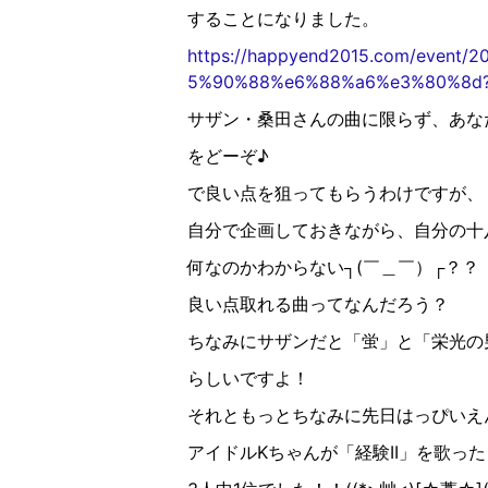
することになりました。
https://happyend2015.com/ev
5%90%88%e6%88%a6%e3%80%8d?i
サザン・桑田さんの曲に限らず、あな
をどーぞ♪
で良い点を狙ってもらうわけですが、
自分で企画しておきながら、自分の十
何なのかわからない
┐︎
(
￣＿￣）
┌︎
？？
良い点取れる曲ってなんだろう？
ちなみにサザンだと「蛍」と「栄光の
らしいですよ！
それともっとちなみに先日はっぴいえ
アイドル
K
ちゃんが「経験
II
」を歌った