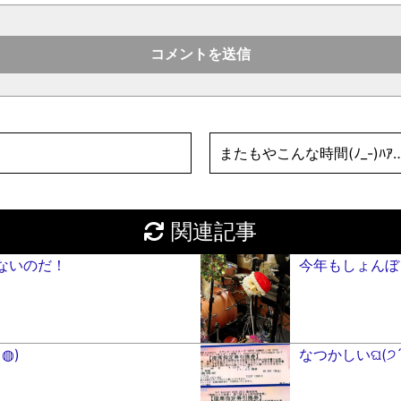
またもやこんな時間(ﾉ_-)ﾊｱ
関連記事
ないのだ！
今年もしょんぼり
◍)
なつかしいଘ(੭´･