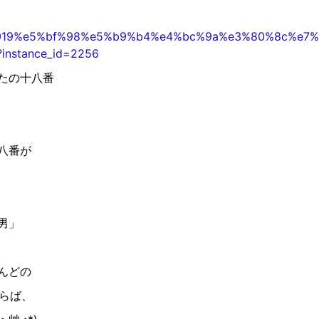
ent/2019%e5%bf%98%e5%b9%b4%e4%bc%9a%e3%80%8c%
nstance_id=2256
たの十八番
八番が
男」
んど
の
らば、