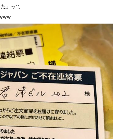
した」って
www