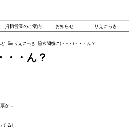
ー
貸切営業のご案内
お知らせ
りえにっき
んど
りえにっき
玄関横に(・−︎・)・・・ん？
)・・・ん？
在票が
…
ってるし、