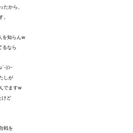
ったから、
す。
人を知らん
w
てるなら
ω´-
)
ﾝｰ
たしが
んでます
w
たけど
合戦を