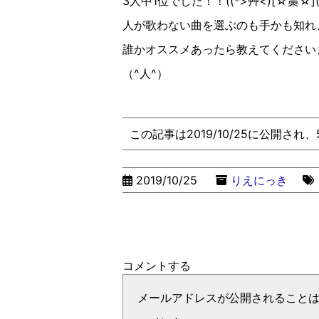
3
人中
1
位でした！！
((
*>
艸
<
)[
☆︎藁☆︎
]
人が歌わない曲を選ぶのも手かも知れ
誰かオススメあったら教えてください
（
^
人
^
）
この記事は2019/10/25に公開され
2019/10/25
りえにっき
コメントする
メールアドレスが公開されること