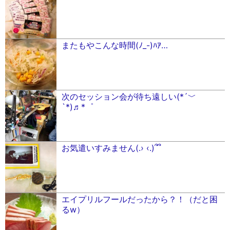
またもやこんな時間(ﾉ_-)ﾊｱ…
次のセッション会が待ち遠しい(*´﹀
`*)♬*゜
お気遣いすみません(.› ‹.)՞՞
エイプリルフールだったから？！（だと困
るw）