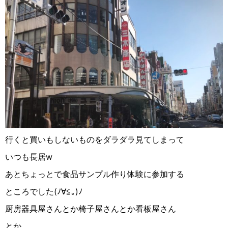
行くと買いもしないものをダラダラ見てしまって
いつも長居
w
あとちょっとで食品サンプル作り体験に参加する
ところでした
(
ﾉ∀︎≦︎｡
)
ﾉ
厨房器具屋さんとか椅子屋さんとか看板屋さん
とか。