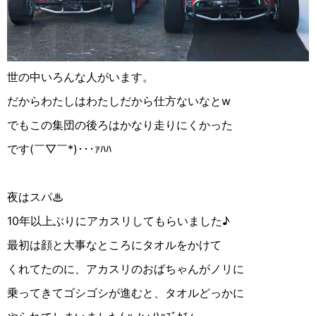
世の中いろんな人がいます。
だからわたしはわたしだから仕方ないなとw
でもこの集団の後ろはかなり走りにくかった
です
(
￣▽︎￣
*
)
･･･ｧﾊﾊ
夜はスパ♨︎
10
年以上ぶりにアカスリしてもらいました♪
最初は顔と大事なところにタオルをかけて
くれてたのに、アカスリのおばちゃんがノリに
乗ってきてゴシゴシが進むと、タオルどっかに