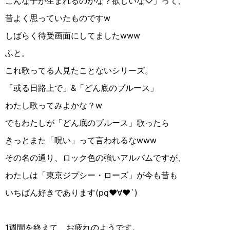
こんな子が生まれるのかな？欲しいな♡」って、
昔よく思っていたものです
w
しばらく待受画面にしてました
www
ふと。
これ歌ってる人見たことないシリーズ。
「或る日路上で」
&
「どん底のブルース」
わたし歌ってみよかな？
w
でもわたしが「どん底のブルース」歌ったら
きっとまた「呪い」って言われるな
www
その名の通り、ロック色の強いアルバムですが、
わたしは「東京ジプシー・ローズ」が今も昔も
いちばん好きであります
(
pq
♥︎∀︎♥︎
`
)
1
週間を終えて、お疲れのようです。