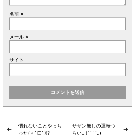
名前
※
メール
※
サイト
慣れないことやっち
サザン無しの運転つ
った(〃ﾟ口ﾟ)!?
らい…(´⌒︎`｡)