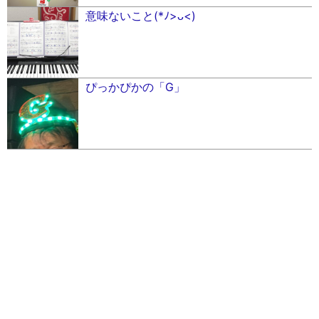
意味ないこと(*ﾉ>ᴗ<)
ぴっかぴかの「G」