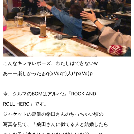
こんなキレキレポーズ、わたしはできない
w
あーー楽しかったぁ
q
(
≧︎∀︎≦︎
q*
)
人
(
*p
≧︎∀︎≦︎
)
p
今、クルマの
BGM
はアルバム「
ROCK AND
ROLL HERO
」です。
ジャケットの裏側の桑田さんのちっちゃい頃の
写真を見て、「桑田さんに似てる人と結婚したら