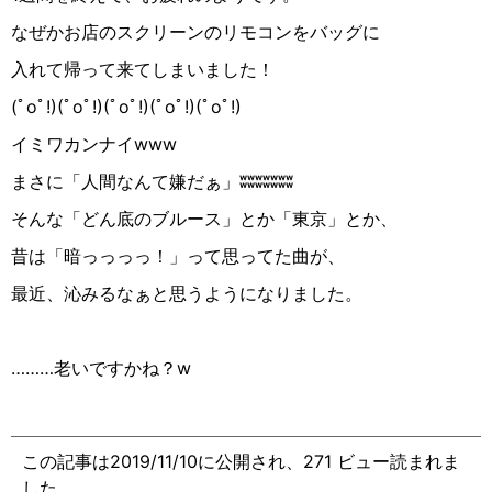
なぜかお店のスクリーンのリモコンをバッグに
入れて帰って来てしまいました！
(
ﾟ
o
ﾟ
!
)(
ﾟ
o
ﾟ
!
)(
ﾟ
o
ﾟ
!
)(
ﾟ
o
ﾟ
!
)(
ﾟ
o
ﾟ
!
)
イミワカンナイ
www
まさに「人間なんて嫌だぁ」
ʬʬʬʬʬʬʬ
そんな「どん底のブルース」とか「東京」とか、
昔は「暗っっっっ！」って思ってた曲が、
最近、沁みるなぁと思うようになりました。
………老いですかね？
w
この記事は2019/11/10に公開され、271 ビュー読まれま
した。