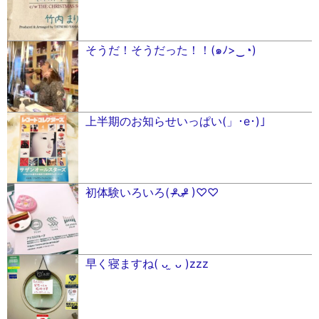
そうだ！そうだった！！(๑ﾉ>‿◔)
上半期のお知らせいっぱい(」･e･)」
初体験いろいろ( ᵒ̴̵̶̷ᴗᵒ̴̵̶̷ )♡♡
早く寝ますね( ᴗ ̫ ᴗ )zzz