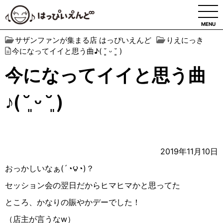
MENU
サザンファンが集まる店 はっぴいえんど
りえにっき
今になってイイと思う曲♪( ˘͈ ᵕ ˘͈ )
今になってイイと思う曲
♪( ˘͈ ᵕ ˘͈ )
2019年11月10日
おっかしいなぁ
(
´
◔︎
౪
◔︎
)
？
セッション会の翌日だからヒマヒマかと思ってた
ところ、かなりの賑やかデーでした！
（店主が言うな
w
）