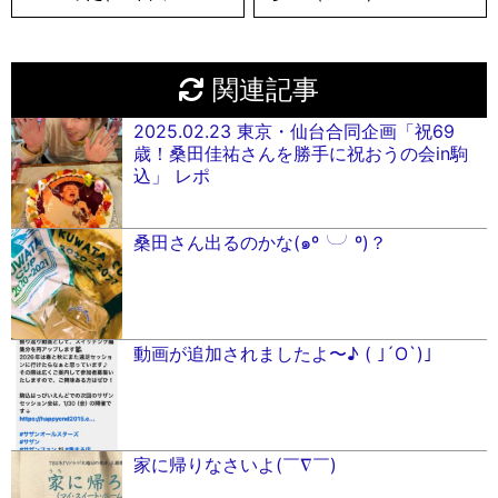
関連記事
2025.02.23 東京・仙台合同企画「祝69
歳！桑田佳祐さんを勝手に祝おうの会in駒
込」 レポ
桑田さん出るのかな(๑º╰╯º)？
動画が追加されましたよ〜♪ ( ｣´O`)｣
家に帰りなさいよ(￣∇￣)