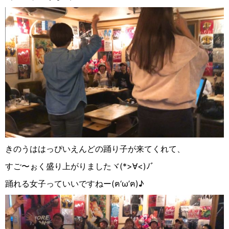
きのうははっぴいえんどの踊り子が来てくれて、
すご〜ぉく盛り上がりましたヾ
(
*>
∀︎
<
)
ﾉﾞ
踊れる女子っていいですねー
(
ฅ
‘ω’
ฅ
)
♪︎